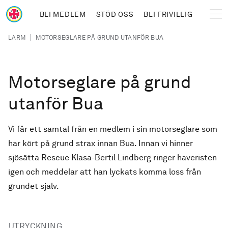
Hoppa till huvudinnehåll
BLI MEDLEM
STÖD OSS
BLI FRIVILLIG
Sjöräddningssällskapet
Länkstig
|
LARM
MOTORSEGLARE PÅ GRUND UTANFÖR BUA
Motorseglare på grund
utanför Bua
Vi får ett samtal från en medlem i sin motorseglare som
har kört på grund strax innan Bua. Innan vi hinner
sjösätta Rescue Klasa-Bertil Lindberg ringer haveristen
igen och meddelar att han lyckats komma loss från
grundet själv.
UTRYCKNING