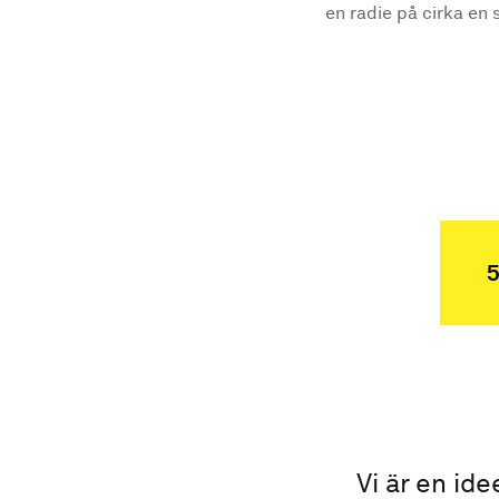
en radie på cirka en s
5
Vi är en ide