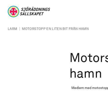
Hoppa till huvudinnehåll
Sjöräddningssällskapet
Länkstig
|
LARM
MOTORSTOPP EN LITEN BIT FRÅN HAMN
Motors
hamn
Medlem med motostopp s