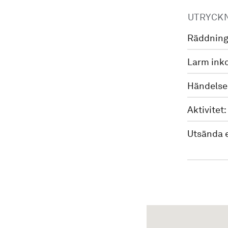
UTRYCK
Räddning
Larm ink
Händelse
Aktivitet:
Utsända 