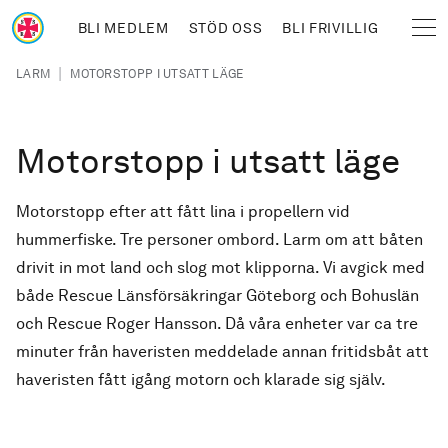
Hoppa till huvudinnehåll
BLI MEDLEM
STÖD OSS
BLI FRIVILLIG
Sjöräddningssällskapet
Länkstig
|
LARM
MOTORSTOPP I UTSATT LÄGE
Motorstopp i utsatt läge
Motorstopp efter att fått lina i propellern vid
hummerfiske. Tre personer ombord. Larm om att båten
drivit in mot land och slog mot klipporna. Vi avgick med
både Rescue Länsförsäkringar Göteborg och Bohuslän
och Rescue Roger Hansson. Då våra enheter var ca tre
minuter från haveristen meddelade annan fritidsbåt att
haveristen fått igång motorn och klarade sig själv.