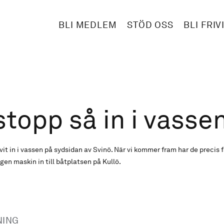
BLI MEDLEM
STÖD OSS
BLI FRIV
topp så in i vasse
vit in i vassen på sydsidan av Svinö. När vi kommer fram har de precis 
egen maskin in till båtplatsen på Kullö.
NING