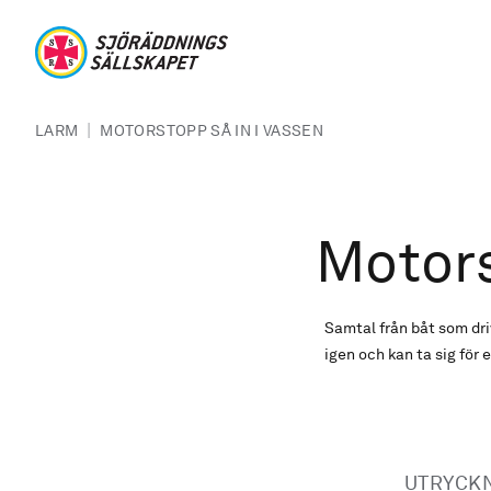
Hoppa till huvudinnehåll
Sjöräddningssällskapet
Länkstig
|
LARM
MOTORSTOPP SÅ IN I VASSEN
Motors
Samtal från båt som dri
igen och kan ta sig för 
UTRYCK