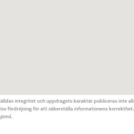
älldas integritet och uppdragets karaktär publiceras inte al
ss fördröjning för att säkerställa informationens korrekthet.
jömil.