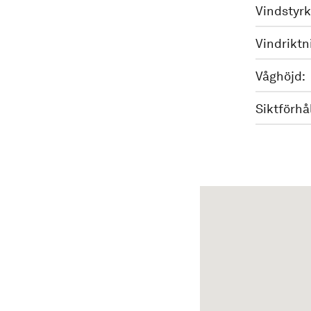
Vindstyrk
Vindriktn
Våghöjd:
Siktförhå