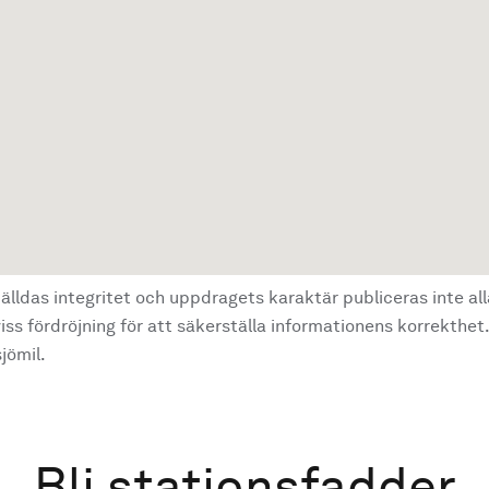
älldas integritet och uppdragets karaktär publiceras inte al
ss fördröjning för att säkerställa informationens korrekthet.
jömil.
Bli stationsfadder