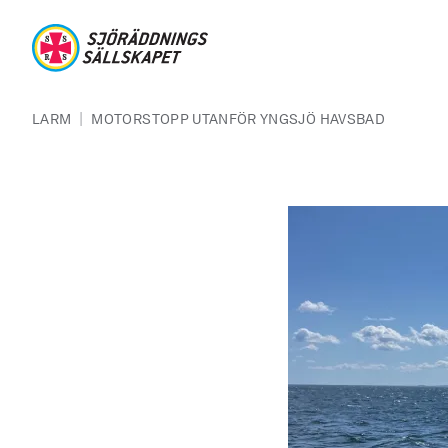
Hoppa till huvudinnehåll
Sjöräddningssällskapet
Länkstig
|
LARM
MOTORSTOPP UTANFÖR YNGSJÖ HAVSBAD