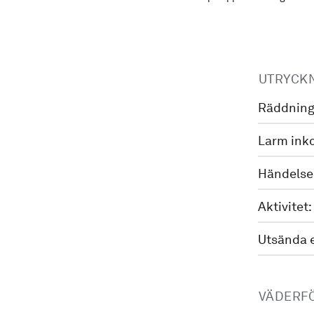
UTRYCK
Räddning
Larm ink
Händelse
Aktivitet:
Utsända 
VÄDERF