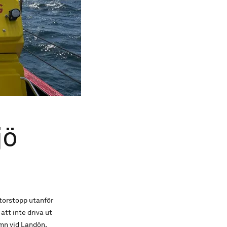
jö
torstopp utanför
att inte driva ut
amn vid Landön.