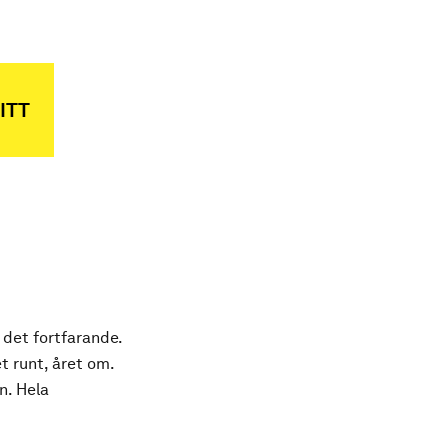
ITT
 det fortfarande.
t runt, året om.
n. Hela