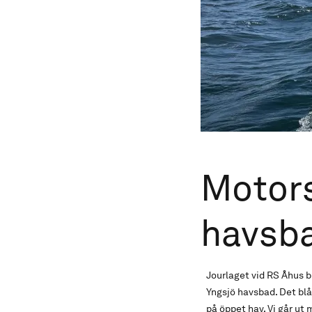
Motors
havsb
Jourlaget vid RS Åhus 
Yngsjö havsbad. Det blå
på öppet hav. Vi går ut