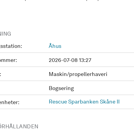
NING
sstation:
Åhus
ommer:
2026-07-08 13:27
:
Maskin/propellerhaveri
Bogsering
Rescue Sparbanken Skåne II
enheter:
ÖRHÅLLANDEN