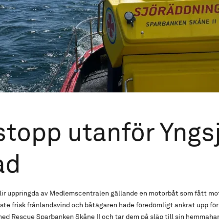
topp utanför Yngs
ad
blir uppringda av Medlemscentralen gällande en motorbåt som fått mo
ste frisk frånlandsvind och båtägaren hade föredömligt ankrat upp för 
 med Rescue Sparbanken Skåne II och tar dem på släp till sin hemmah