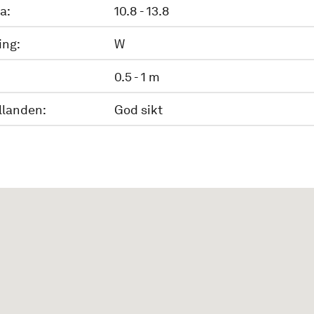
a:
10.8 - 13.8
ing:
W
0.5 - 1 m
llanden:
God sikt