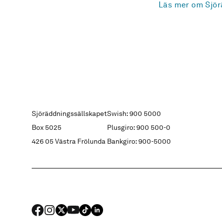
Läs mer om Sjör
Sjöräddningssällskapet
Swish: 900 5000
Box 5025
Plusgiro: 900 500-0
426 05 Västra Frölunda
Bankgiro: 900-5000
FACEBOOK
Instagram
X
YouTube
TIKTOK
LINKED IN