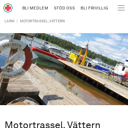
Hoppa till huvudinnehåll
BLI MEDLEM
STÖD OSS
BLI FRIVILLIG
Sjöräddningssällskapet
Länkstig
|
LARM
MOTORTRASSEL, VÄTTERN
Motortrassel, Vättern