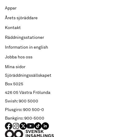
Appar
Årets sjöräddare
Kontakt
Räddningsstationer
Information in english
Jobba hos oss
Mina sidor
Sjöräddningssällskapet
Box 5025
426 05 Västra Frölunda
Swish: 900 5000
Plusgiro: 900 500-0
Bankgiro: 900-5000
FACEBOOK
Instagram
X
YouTube
TIKTOK
LINKED IN