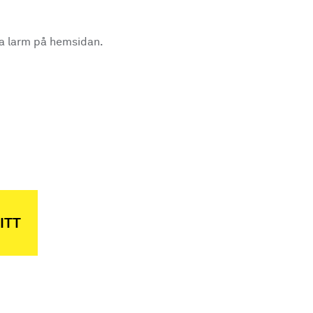
la larm på hemsidan.
.
ITT