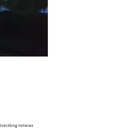
n
utveckling noteras