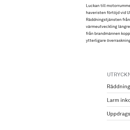
Luckan till motorrumme
haveristen förtöjd vid
Räddningstjänsten från
värmeutveckling längre 
från brandmännen koppl
ytterligare överraskning
UTRYCK
Räddning
Larm ink
Uppdrags