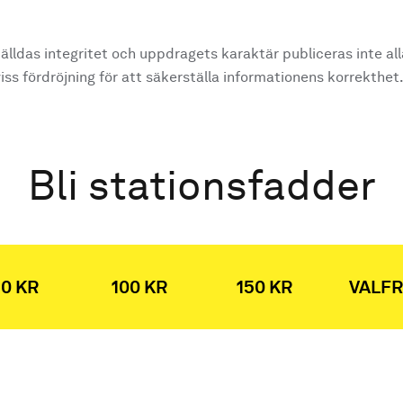
älldas integritet och uppdragets karaktär publiceras inte al
ss fördröjning för att säkerställa informationens korrekthet
Bli stationsfadder
0 KR
100 KR
150 KR
VALFR