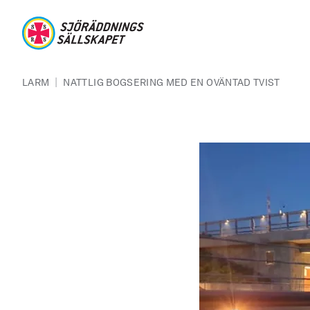
Hoppa till huvudinnehåll
Sjöräddningssällskapet
Länkstig
|
LARM
NATTLIG BOGSERING MED EN OVÄNTAD TVIST