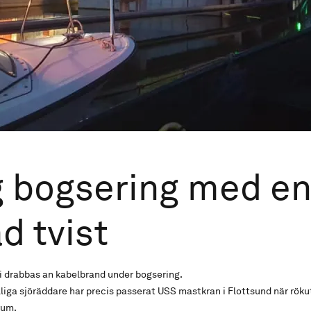
g bogsering med e
d tvist
 drabbas an kabelbrand under bogsering.
lliga sjöräddare har precis passerat USS mastkran i Flottsund när rök
rum.