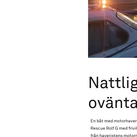
Nattli
ovänta
En båt med motorhaveri
Rescue Rolf G med frivi
från haveristens motor