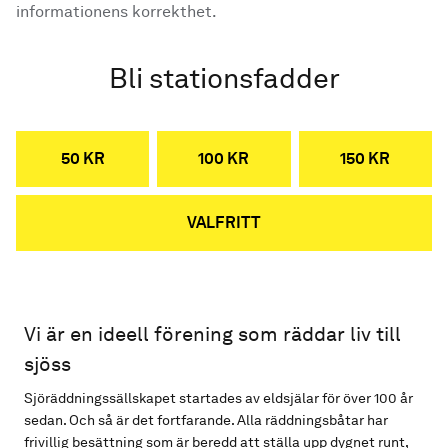
informationens korrekthet.
Bli stationsfadder
50 KR
100 KR
150 KR
VALFRITT
Vi är en ideell förening som räddar liv till
sjöss
Sjöräddningssällskapet startades av eldsjälar för över 100 år
sedan. Och så är det fortfarande. Alla räddningsbåtar har
frivillig besättning som är beredd att ställa upp dygnet runt,