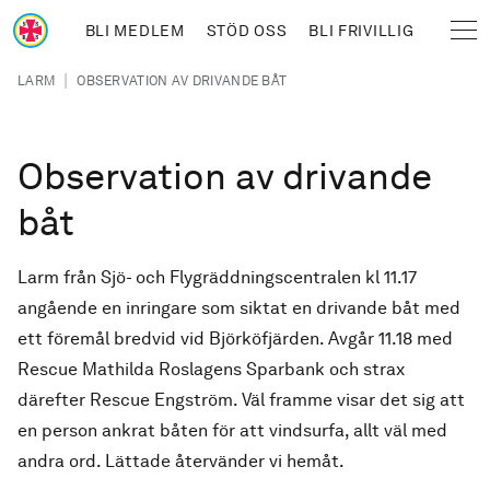
Hoppa till huvudinnehåll
BLI MEDLEM
STÖD OSS
BLI FRIVILLIG
Sjöräddningssällskapet
Länkstig
|
LARM
OBSERVATION AV DRIVANDE BÅT
Observation av drivande
båt
Larm från Sjö- och Flygräddningscentralen kl 11.17
angående en inringare som siktat en drivande båt med
ett föremål bredvid vid Björköfjärden. Avgår 11.18 med
Rescue Mathilda Roslagens Sparbank och strax
därefter Rescue Engström. Väl framme visar det sig att
en person ankrat båten för att vindsurfa, allt väl med
andra ord. Lättade återvänder vi hemåt.