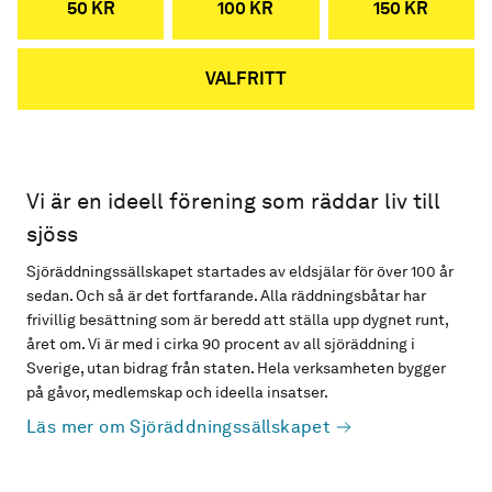
50 KR
100 KR
150 KR
VALFRITT
Vi är en ideell förening som räddar liv till
sjöss
Sjöräddningssällskapet startades av eldsjälar för över 100 år
sedan. Och så är det fortfarande. Alla räddningsbåtar har
frivillig besättning som är beredd att ställa upp dygnet runt,
året om. Vi är med i cirka 90 procent av all sjöräddning i
Sverige, utan bidrag från staten. Hela verksamheten bygger
på gåvor, medlemskap och ideella insatser.
Läs mer om Sjöräddningssällskapet