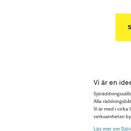
5
Vi är en ide
Sjöräddningssälls
Alla räddningsbåt
Vi är med i cirka 
verksamheten byg
Läs mer om Sjör