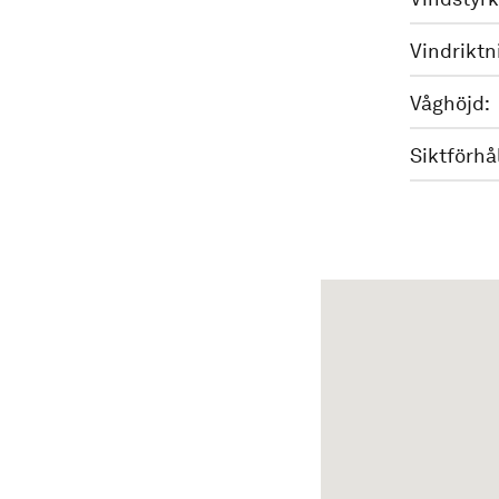
Vindriktn
Våghöjd:
Siktförhå