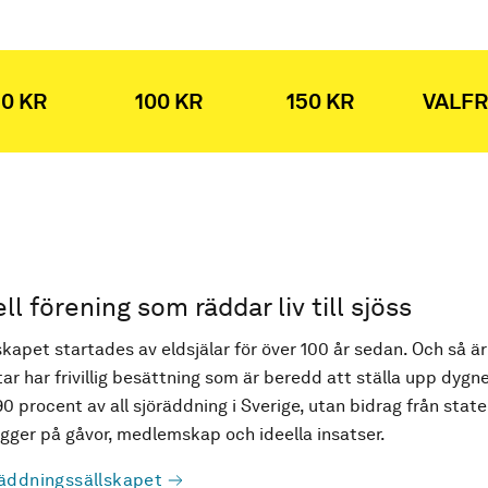
0 KR
100 KR
150 KR
VALFR
ell förening som räddar liv till sjöss
kapet startades av eldsjälar för över 100 år sedan. Och så är
ar har frivillig besättning som är beredd att ställa upp dygne
90 procent av all sjöräddning i Sverige, utan bidrag från state
ger på gåvor, medlemskap och ideella insatser.
äddningssällskapet