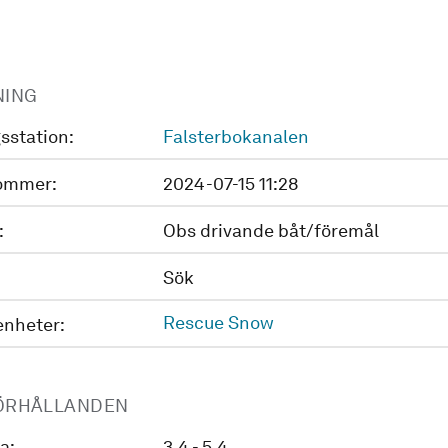
NING
sstation:
Falsterbokanalen
ommer:
2024-07-15 11:28
:
Obs drivande båt/föremål
Sök
Rescue Snow
enheter:
ÖRHÅLLANDEN
a:
3.4 - 5.4