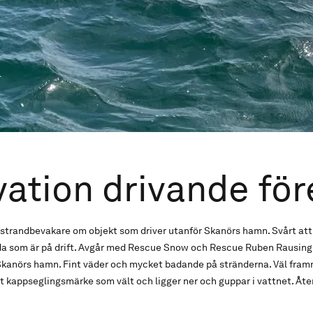
ation drivande fö
strandbevakare om objekt som driver utanför Skanörs hamn. Svårt att
äda som är på drift. Avgår med Rescue Snow och Rescue Ruben Rausing
kanörs hamn. Fint väder och mycket badande på stränderna. Väl fram
t kappseglingsmärke som vält och ligger ner och guppar i vattnet. Åter