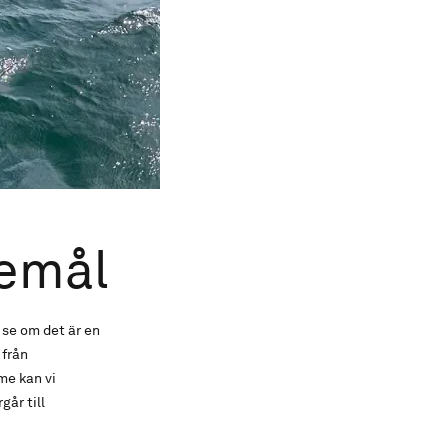
remål
 se om det är en
 från
me kan vi
går till