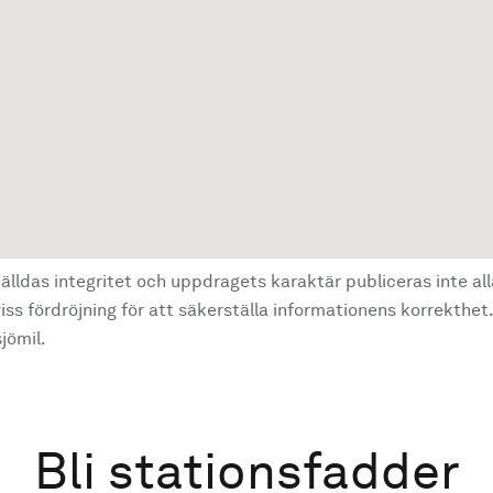
älldas integritet och uppdragets karaktär publiceras inte al
ss fördröjning för att säkerställa informationens korrekthet.
jömil.
Bli stationsfadder