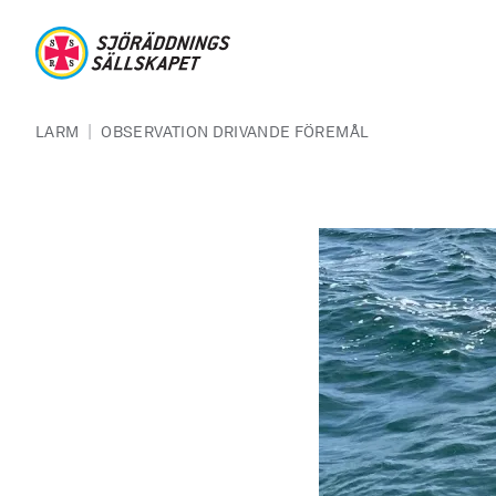
Hoppa till huvudinnehåll
Sjöräddningssällskapet
Länkstig
|
LARM
OBSERVATION DRIVANDE FÖREMÅL