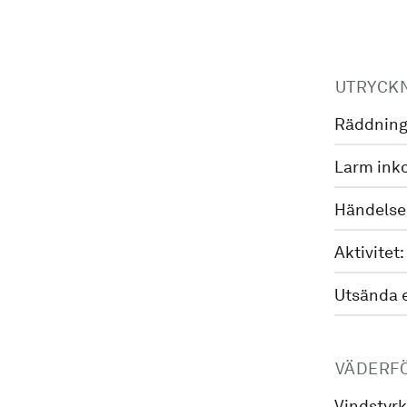
UTRYCK
Räddning
Larm ink
Händelse
Aktivitet:
Utsända 
VÄDERF
Vindstyrk