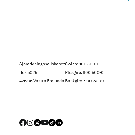
Sjöräddningssällskapet
Swish: 900 5000
Box 5025
Plusgiro: 900 500-0
426 05 Västra Frölunda
Bankgiro: 900-5000
FACEBOOK
Instagram
X
YouTube
TIKTOK
LINKED IN