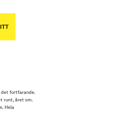
ITT
 det fortfarande.
t runt, året om.
n. Hela