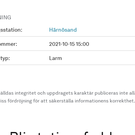
NING
sstation:
Härnösand
ommer:
2021-10-15 15:00
typ:
Larm
älldas integritet och uppdragets karaktär publiceras inte al
ss fördröjning för att säkerställa informationens korrekthet