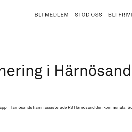
BLI MEDLEM
STÖD OSS
BLI FRIV
nering i Härnösand
tsläpp i Härnösands hamn assisterade RS Härnösand den kommunala rä
.