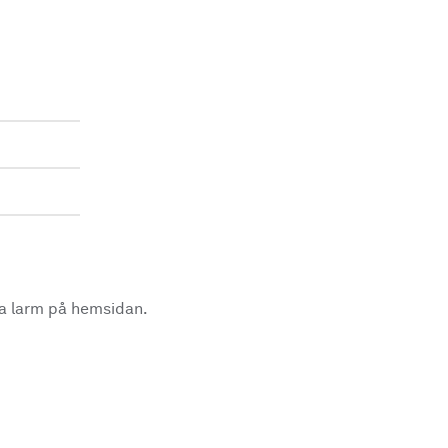
la larm på hemsidan.
.