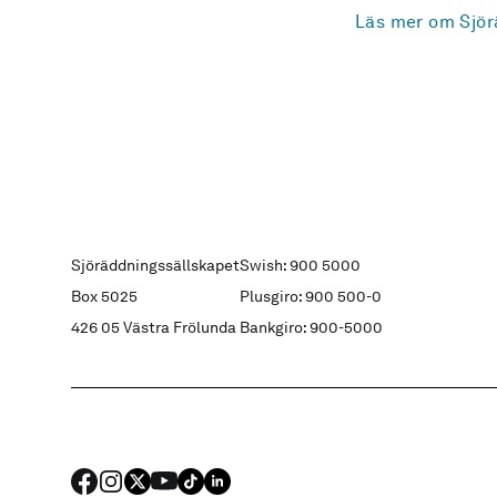
Läs mer om Sjör
Sjöräddningssällskapet
Swish: 900 5000
Box 5025
Plusgiro: 900 500-0
426 05 Västra Frölunda
Bankgiro: 900-5000
FACEBOOK
Instagram
X
YouTube
TIKTOK
LINKED IN