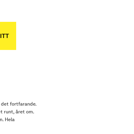
ITT
 det fortfarande.
t runt, året om.
n. Hela