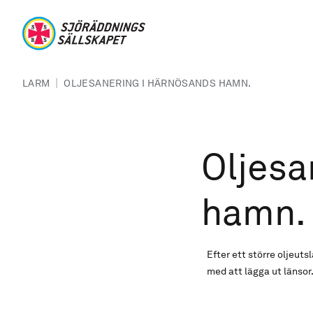
Hoppa till huvudinnehåll
Sjöräddningssällskapet
Länkstig
|
LARM
OLJESANERING I HÄRNÖSANDS HAMN.
Oljesa
hamn.
Efter ett större oljeu
med att lägga ut länsor