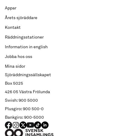
Appar
Årets sjöräddare
Kontakt
Räddningsstationer
Information in english
Jobba hos oss
Mina sidor
Sjöräddningssällskapet
Box 5025
426 05 Västra Frölunda
Swish: 900 5000
Plusgiro: 900 500-0
Bankgiro: 900-5000
FACEBOOK
Instagram
X
YouTube
TIKTOK
LINKED IN