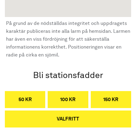
På grund av de nödställdas integritet och uppdragets
karaktär publiceras inte alla larm på hemsidan. Larmen
har även en viss fördröjning för att säkerställa
informationens korrekthet. Positioneringen visar en
radie på cirka en sjömil.
Bli stationsfadder
50 KR
100 KR
150 KR
VALFRITT