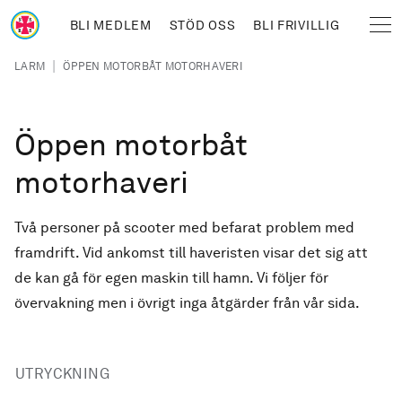
Hoppa till huvudinnehåll
BLI MEDLEM
STÖD OSS
BLI FRIVILLIG
Sjöräddningssällskapet
Länkstig
|
LARM
ÖPPEN MOTORBÅT MOTORHAVERI
Öppen motorbåt
motorhaveri
Två personer på scooter med befarat problem med
framdrift. Vid ankomst till haveristen visar det sig att
de kan gå för egen maskin till hamn. Vi följer för
övervakning men i övrigt inga åtgärder från vår sida.
UTRYCKNING