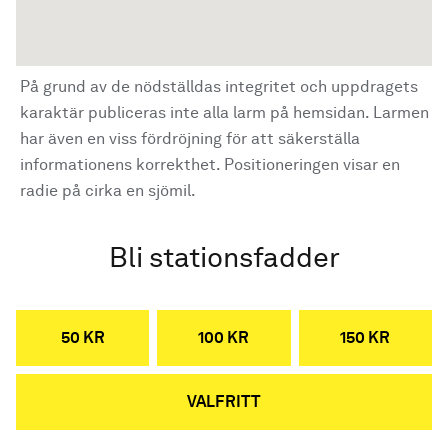
På grund av de nödställdas integritet och uppdragets
karaktär publiceras inte alla larm på hemsidan. Larmen
har även en viss fördröjning för att säkerställa
informationens korrekthet. Positioneringen visar en
radie på cirka en sjömil.
Bli stationsfadder
50 KR
100 KR
150 KR
VALFRITT