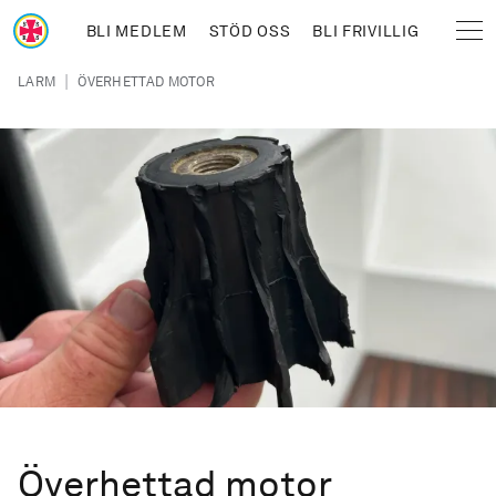
Hoppa till huvudinnehåll
BLI MEDLEM
STÖD OSS
BLI FRIVILLIG
Sjöräddningssällskapet
Länkstig
|
LARM
ÖVERHETTAD MOTOR
Överhettad motor