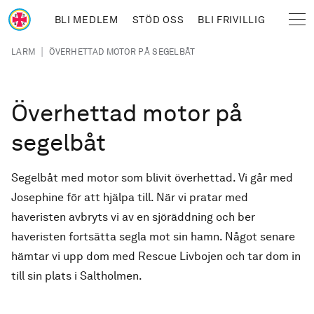
Hoppa till huvudinnehåll
BLI MEDLEM
STÖD OSS
BLI FRIVILLIG
Sjöräddningssällskapet
Länkstig
|
LARM
ÖVERHETTAD MOTOR PÅ SEGELBÅT
Överhettad motor på
segelbåt
Segelbåt med motor som blivit överhettad. Vi går med
Josephine för att hjälpa till. När vi pratar med
haveristen avbryts vi av en sjöräddning och ber
haveristen fortsätta segla mot sin hamn. Något senare
hämtar vi upp dom med Rescue Livbojen och tar dom in
till sin plats i Saltholmen.