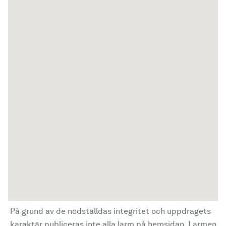
På grund av de nödställdas integritet och uppdragets
karaktär publiceras inte alla larm på hemsidan. Larmen