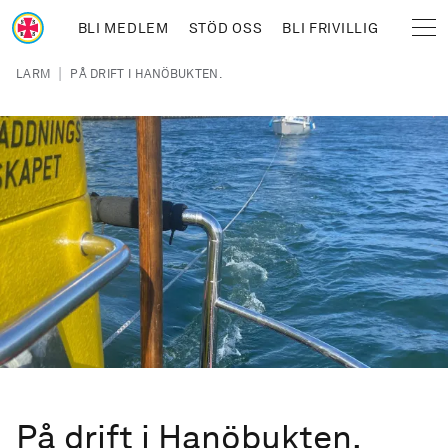
Hoppa till huvudinnehåll
BLI MEDLEM
STÖD OSS
BLI FRIVILLIG
Sjöräddningssällskapet
Länkstig
|
LARM
PÅ DRIFT I HANÖBUKTEN.
På drift i Hanöbukten.