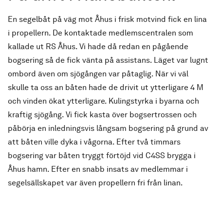
En segelbåt på väg mot Åhus i frisk motvind fick en lina
i propellern. De kontaktade medlemscentralen som
kallade ut RS Åhus. Vi hade då redan en pågående
bogsering så de fick vänta på assistans. Läget var lugnt
ombord även om sjögången var påtaglig. När vi väl
skulle ta oss an båten hade de drivit ut ytterligare 4 M
och vinden ökat ytterligare. Kulingstyrka i byarna och
kraftig sjögång. Vi fick kasta över bogsertrossen och
påbörja en inledningsvis långsam bogsering på grund av
att båten ville dyka i vågorna. Efter två timmars
bogsering var båten tryggt förtöjd vid C4SS brygga i
Åhus hamn. Efter en snabb insats av medlemmar i
segelsällskapet var även propellern fri från linan.