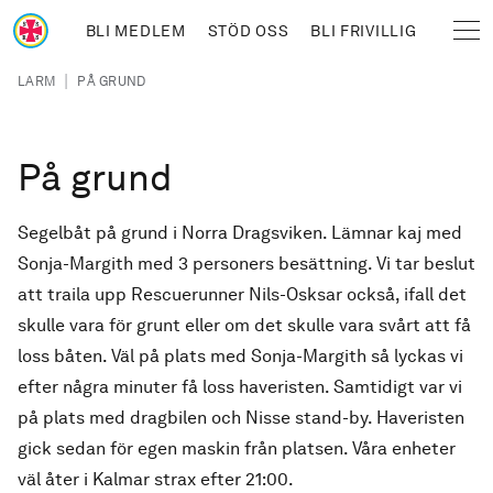
Hoppa till huvudinnehåll
BLI MEDLEM
STÖD OSS
BLI FRIVILLIG
Sjöräddningssällskapet
Länkstig
|
LARM
PÅ GRUND
På grund
Segelbåt på grund i Norra Dragsviken. Lämnar kaj med
Sonja-Margith med 3 personers besättning. Vi tar beslut
att traila upp Rescuerunner Nils-Osksar också, ifall det
skulle vara för grunt eller om det skulle vara svårt att få
loss båten. Väl på plats med Sonja-Margith så lyckas vi
efter några minuter få loss haveristen. Samtidigt var vi
på plats med dragbilen och Nisse stand-by. Haveristen
gick sedan för egen maskin från platsen. Våra enheter
väl åter i Kalmar strax efter 21:00.