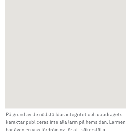
På grund av de nödställdas integritet och uppdragets
karaktär publiceras inte alla larm på hemsidan. Larmen
har även en viss fördröjning för att säkerställa