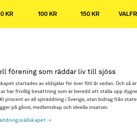
0 KR
100 KR
150 KR
VALFR
ell förening som räddar liv till sjöss
kapet startades av eldsjälar för över 100 år sedan. Och så är
ar har frivillig besättning som är beredd att ställa upp dygne
90 procent av all sjöräddning i Sverige, utan bidrag från state
ger på gåvor, medlemskap och ideella insatser.
äddningssällskapet