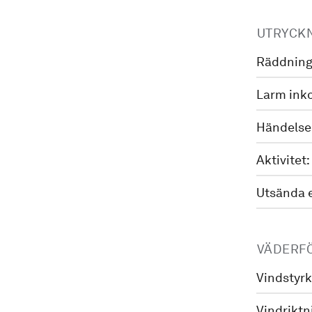
UTRYCK
Räddning
Larm ink
Händelse
Aktivitet:
Utsända 
VÄDERF
Vindstyrk
Vindriktn