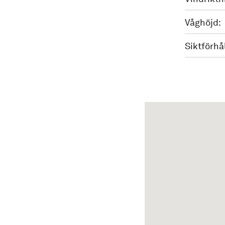
Våghöjd:
Siktförhå