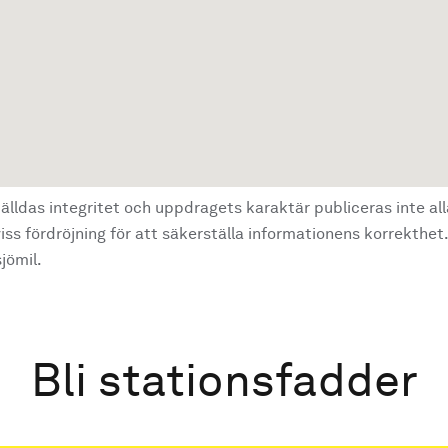
älldas integritet och uppdragets karaktär publiceras inte al
ss fördröjning för att säkerställa informationens korrekthet.
jömil.
Bli stationsfadder