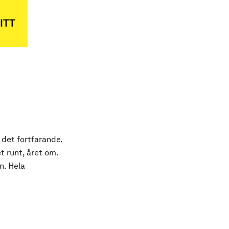
ITT
 det fortfarande.
t runt, året om.
n. Hela