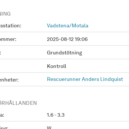
NING
sstation:
Vadstena/Motala
ommer:
2025-08-12 19:06
:
Grundstötning
Kontroll
Rescuerunner Anders Lindquist
enheter:
ÖRHÅLLANDEN
a:
1.6 - 3.3
ing:
W