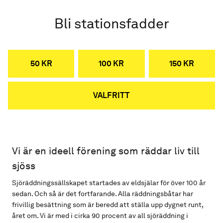
Bli stationsfadder
50 KR
100 KR
150 KR
VALFRITT
Vi är en ideell förening som räddar liv till
sjöss
Sjöräddningssällskapet startades av eldsjälar för över 100 år
sedan. Och så är det fortfarande. Alla räddningsbåtar har
frivillig besättning som är beredd att ställa upp dygnet runt,
året om. Vi är med i cirka 90 procent av all sjöräddning i