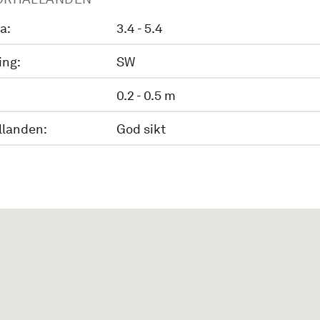
a:
3.4 - 5.4
ing:
SW
0.2 - 0.5 m
llanden:
God sikt