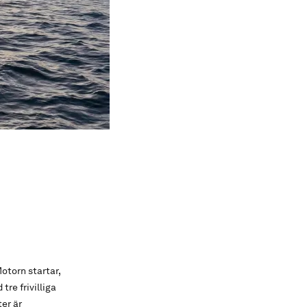
otorn startar,
tre frivilliga
ter är