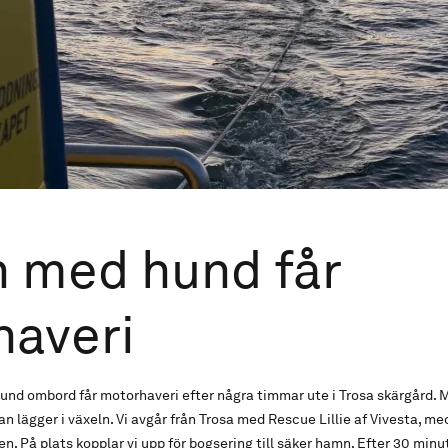
 med hund får
haveri
nd ombord får motorhaveri efter några timmar ute i Trosa skärgård. M
n lägger i växeln. Vi avgår från Trosa med Rescue Lillie af Vivesta, med 
n. På plats kopplar vi upp för bogsering till säker hamn. Efter 30 minu