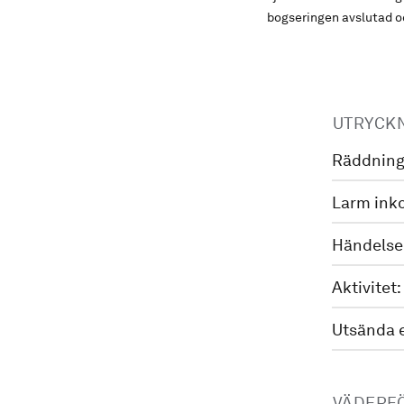
bogseringen avslutad oc
UTRYCK
Räddning
Larm ink
Händelse
Aktivitet:
Utsända 
VÄDERF