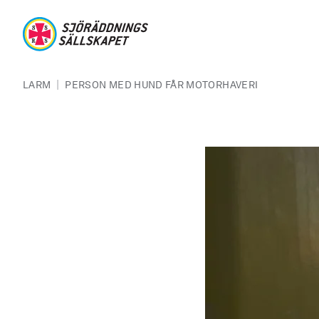
Hoppa till huvudinnehåll
Sjöräddningssällskapet
Länkstig
|
LARM
PERSON MED HUND FÅR MOTORHAVERI