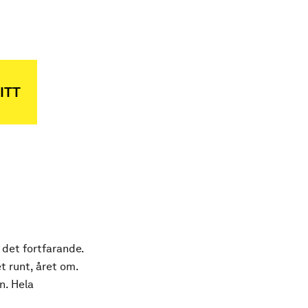
ITT
 det fortfarande.
t runt, året om.
n. Hela