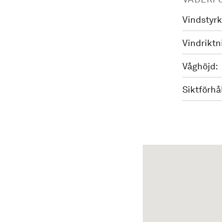
Vindstyrk
Vindriktn
Våghöjd:
Siktförhå