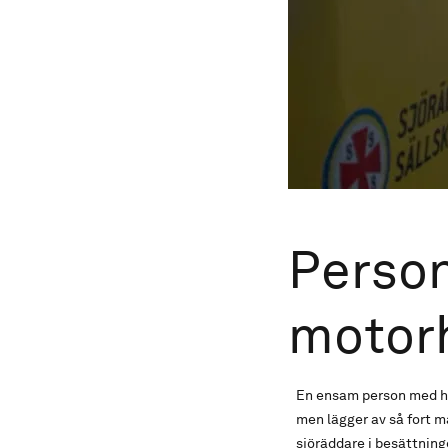
Person
motor
En ensam person med hu
men lägger av så fort ma
sjöräddare i besättninge