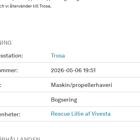
h vi återvänder till Trosa.
NING
sstation:
Trosa
ommer:
2026-05-06 19:51
:
Maskin/propellerhaveri
Bogsering
Rescue Lillie af Vivesta
enheter:
ÖRHÅLLANDEN