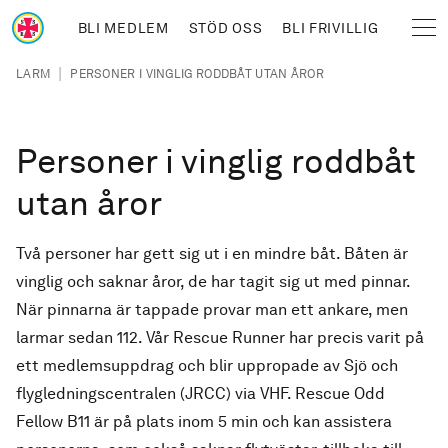
Hoppa till huvudinnehåll
BLI MEDLEM
STÖD OSS
BLI FRIVILLIG
Sjöräddningssällskapet
Länkstig
|
LARM
PERSONER I VINGLIG RODDBÅT UTAN ÅROR
Personer i vinglig roddbåt
utan åror
Två personer har gett sig ut i en mindre båt. Båten är
vinglig och saknar åror, de har tagit sig ut med pinnar.
När pinnarna är tappade provar man ett ankare, men
larmar sedan 112. Vår Rescue Runner har precis varit på
ett medlemsuppdrag och blir uppropade av Sjö och
flygledningscentralen (JRCC) via VHF. Rescue Odd
Fellow B11 är på plats inom 5 min och kan assistera