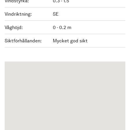
Vindstyrka:
0.3 - 1.5
Vindriktning:
SE
Våghöjd:
0 - 0.2 m
Siktförhållanden:
Mycket god sikt