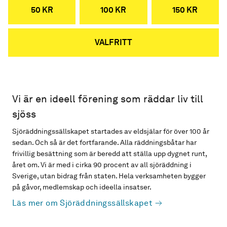
50 KR
100 KR
150 KR
VALFRITT
Vi är en ideell förening som räddar liv till
sjöss
Sjöräddningssällskapet startades av eldsjälar för över 100 år
sedan. Och så är det fortfarande. Alla räddningsbåtar har
frivillig besättning som är beredd att ställa upp dygnet runt,
året om. Vi är med i cirka 90 procent av all sjöräddning i
Sverige, utan bidrag från staten. Hela verksamheten bygger
på gåvor, medlemskap och ideella insatser.
Läs mer om Sjöräddningssällskapet