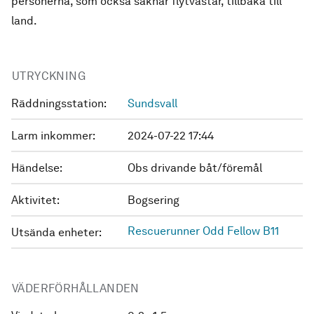
personerna, som också saknar flytvästar, tillbaka till
land.
UTRYCKNING
Räddningsstation:
Sundsvall
Larm inkommer:
2024-07-22 17:44
Händelse:
Obs drivande båt/föremål
Aktivitet:
Bogsering
Rescuerunner Odd Fellow B11
Utsända enheter:
VÄDERFÖRHÅLLANDEN