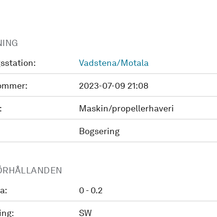
NING
sstation:
Vadstena/Motala
ommer:
2023-07-09 21:08
:
Maskin/propellerhaveri
Bogsering
ÖRHÅLLANDEN
a:
0 - 0.2
ing:
SW