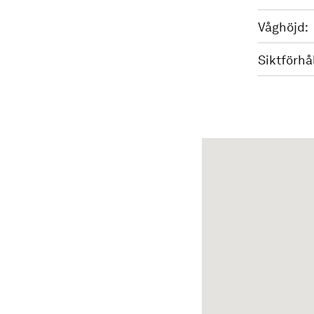
Våghöjd:
Siktförhå