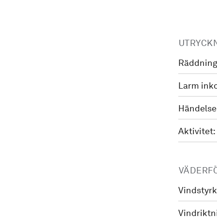
UTRYCK
Räddning
Larm ink
Händelse
Aktivitet:
VÄDERF
Vindstyrk
Vindriktn