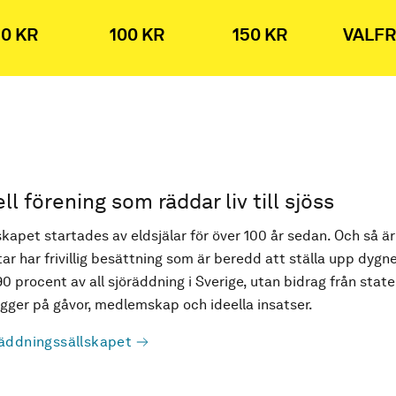
0 KR
100 KR
150 KR
VALFR
ell förening som räddar liv till sjöss
kapet startades av eldsjälar för över 100 år sedan. Och så är
ar har frivillig besättning som är beredd att ställa upp dygne
90 procent av all sjöräddning i Sverige, utan bidrag från state
ger på gåvor, medlemskap och ideella insatser.
äddningssällskapet