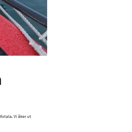
n
otala. Vi åker ut