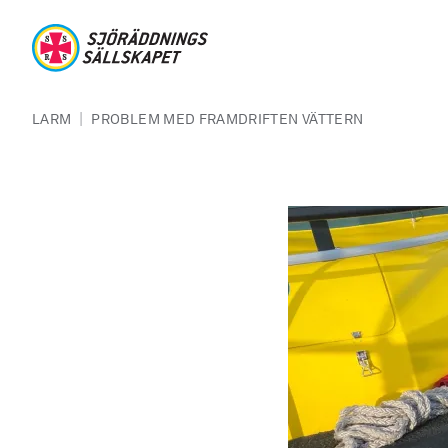
Hoppa till huvudinnehåll
Sjöräddningssällskapet
Länkstig
|
LARM
PROBLEM MED FRAMDRIFTEN VÄTTERN