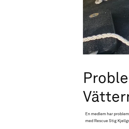
Probl
Vätter
En medlem har problem me
med Rescue Stig Kjellg