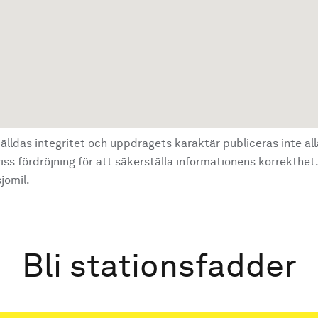
älldas integritet och uppdragets karaktär publiceras inte al
ss fördröjning för att säkerställa informationens korrekthet.
jömil.
Bli stationsfadder