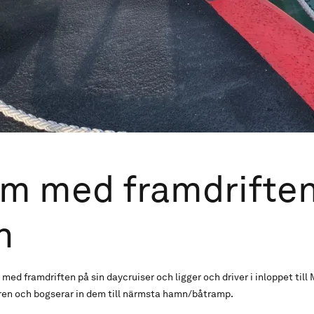
em med framdrifte
n
d framdriften på sin daycruiser och ligger och driver i inloppet till M
ren och bogserar in dem till närmsta hamn/båtramp.