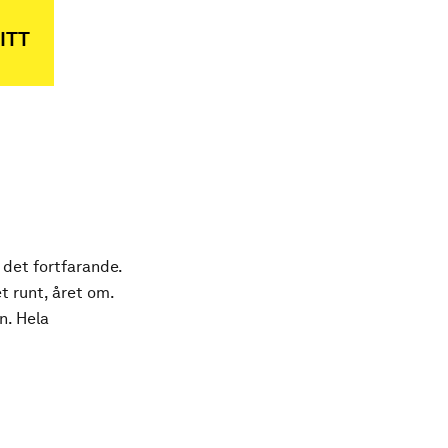
ITT
 det fortfarande.
t runt, året om.
n. Hela