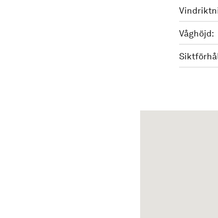
Vindriktn
Våghöjd:
Siktförhå