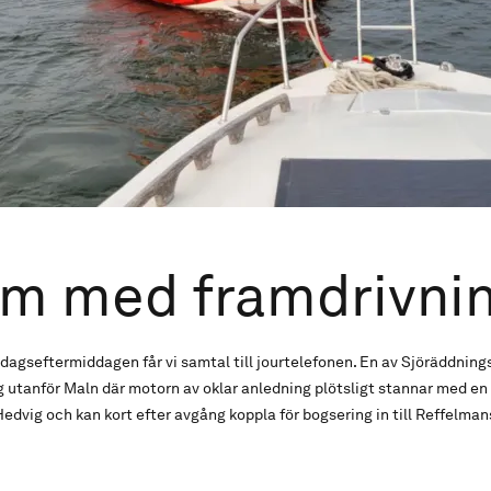
em med framdrivni
agseftermiddagen får vi samtal till jourtelefonen. En av Sjöräddning
utanför Maln där motorn av oklar anledning plötsligt stannar med en 
vig och kan kort efter avgång koppla för bogsering in till Reffelman