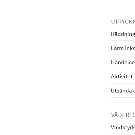
UTRYCK
Räddning
Larm ink
Händelse
Aktivitet:
Utsända 
VÄDERF
Vindstyrk