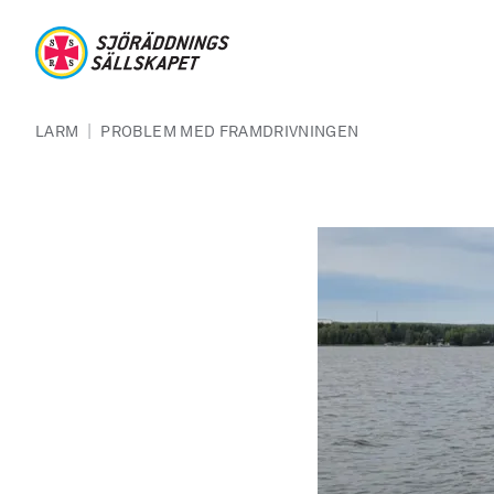
Hoppa till huvudinnehåll
Sjöräddningssällskapet
Länkstig
|
LARM
PROBLEM MED FRAMDRIVNINGEN