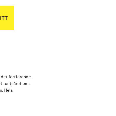
ITT
 det fortfarande.
t runt, året om.
n. Hela