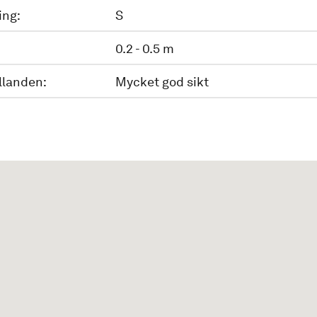
ing:
S
0.2 - 0.5 m
llanden:
Mycket god sikt