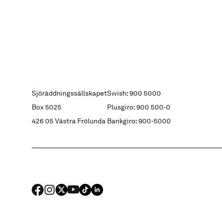
Sjöräddningssällskapet
Swish: 900 5000
Box 5025
Plusgiro: 900 500-0
426 05 Västra Frölunda
Bankgiro: 900-5000
FACEBOOK
Instagram
X
YouTube
TIKTOK
LINKED IN