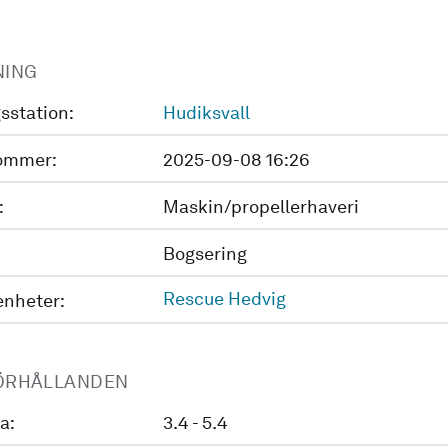
NING
sstation:
Hudiksvall
ommer:
2025-09-08 16:26
:
Maskin/propellerhaveri
Bogsering
Rescue Hedvig
enheter:
ÖRHÅLLANDEN
a:
3.4 - 5.4