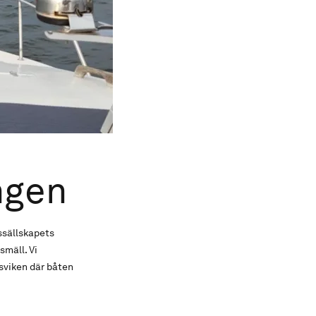
ngen
ssällskapets
smäll. Vi
sviken där båten