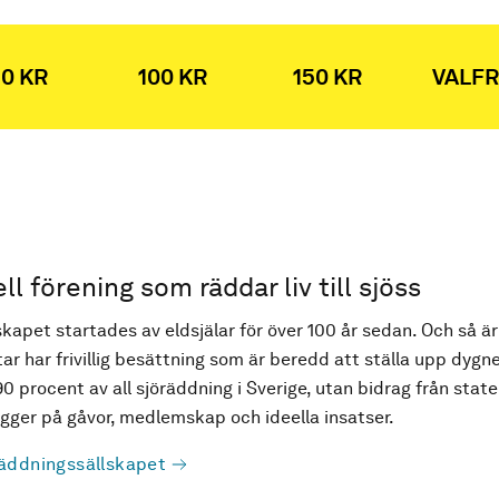
0 KR
100 KR
150 KR
VALFR
ell förening som räddar liv till sjöss
kapet startades av eldsjälar för över 100 år sedan. Och så är
ar har frivillig besättning som är beredd att ställa upp dygne
90 procent av all sjöräddning i Sverige, utan bidrag från state
ger på gåvor, medlemskap och ideella insatser.
äddningssällskapet