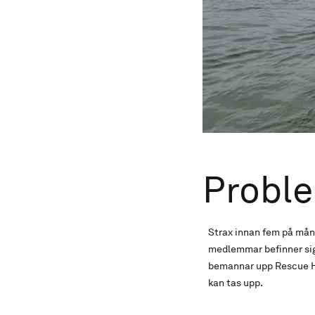
Probl
Strax innan fem på månd
medlemmar befinner sig 
bemannar upp Rescue Hed
kan tas upp.