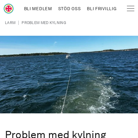
Hoppa till huvudinnehåll
BLI MEDLEM
STÖD OSS
BLI FRIVILLIG
Sjöräddningssällskapet
Länkstig
|
LARM
PROBLEM MED KYLNING
Problem med kylning