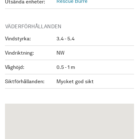
Rescue Burre
Utsända enheter:
VÄDERFÖRHÅLLANDEN
Vindstyrka:
3.4 - 5.4
Vindriktning:
NW
Våghöjd:
0.5 - 1 m
Siktförhållanden:
Mycket god sikt