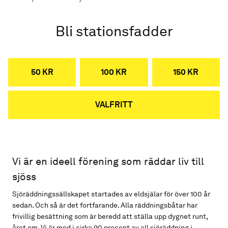
Bli stationsfadder
50 KR
100 KR
150 KR
VALFRITT
Vi är en ideell förening som räddar liv till
sjöss
Sjöräddningssällskapet startades av eldsjälar för över 100 år
sedan. Och så är det fortfarande. Alla räddningsbåtar har
frivillig besättning som är beredd att ställa upp dygnet runt,
året om. Vi är med i cirka 90 procent av all sjöräddning i