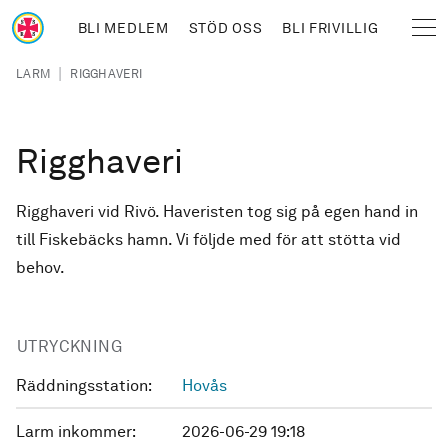
Hoppa till huvudinnehåll
BLI MEDLEM
STÖD OSS
BLI FRIVILLIG
Sjöräddningssällskapet
Länkstig
|
LARM
RIGGHAVERI
Rigghaveri
Rigghaveri vid Rivö. Haveristen tog sig på egen hand in
till Fiskebäcks hamn. Vi följde med för att stötta vid
behov.
UTRYCKNING
Räddningsstation:
Hovås
Larm inkommer:
2026-06-29 19:18