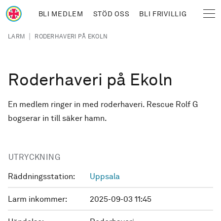
Hoppa till huvudinnehåll
BLI MEDLEM
STÖD OSS
BLI FRIVILLIG
Sjöräddningssällskapet
Länkstig
|
LARM
RODERHAVERI PÅ EKOLN
Roderhaveri på Ekoln
En medlem ringer in med roderhaveri. Rescue Rolf G
bogserar in till säker hamn.
UTRYCKNING
Räddningsstation:
Uppsala
Larm inkommer:
2025-09-03 11:45