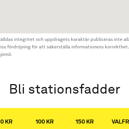
älldas integritet och uppdragets karaktär publiceras inte al
ss fördröjning för att säkerställa informationens korrekthet.
jömil.
Bli stationsfadder
0 KR
100 KR
150 KR
VALFR