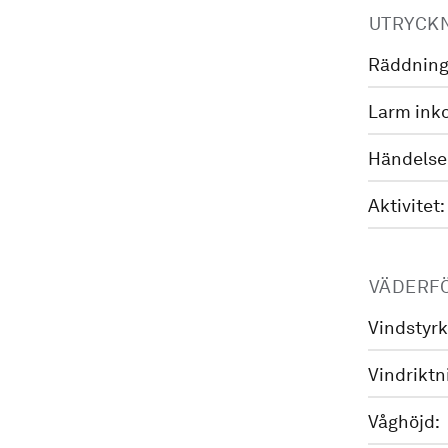
UTRYCK
Räddning
Larm ink
Händelse
Aktivitet:
VÄDERF
Vindstyrk
Vindriktn
Våghöjd: