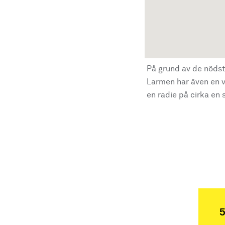
På grund av de nödst
Larmen har även en vi
en radie på cirka en s
5