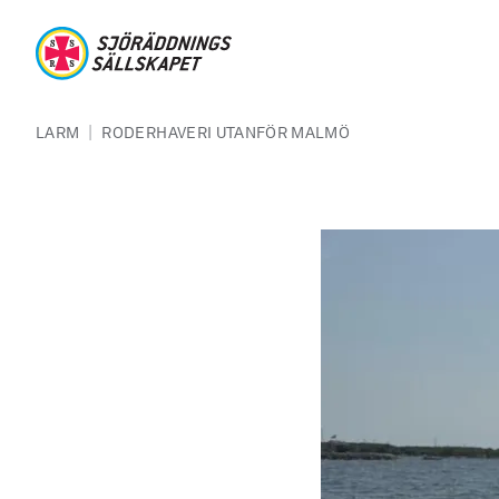
Hoppa till huvudinnehåll
Sjöräddningssällskapet
Länkstig
|
LARM
RODERHAVERI UTANFÖR MALMÖ