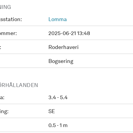
NING
sstation:
Lomma
ommer:
2025-06-21 13:48
:
Roderhaveri
Bogsering
ÖRHÅLLANDEN
a:
3.4 - 5.4
ing:
SE
0.5 - 1 m