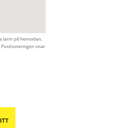
la larm på hemsidan.
 Positioneringen visar
ITT