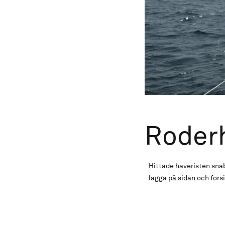
Roderh
Hittade haveristen snab
lägga på sidan och försik