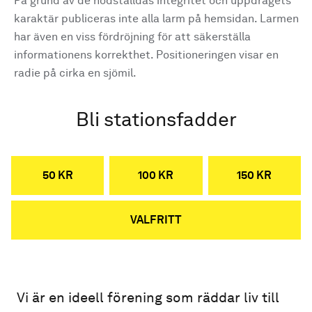
På grund av de nödställdas integritet och uppdragets
karaktär publiceras inte alla larm på hemsidan. Larmen
har även en viss fördröjning för att säkerställa
informationens korrekthet. Positioneringen visar en
radie på cirka en sjömil.
Bli stationsfadder
50 KR
100 KR
150 KR
VALFRITT
Vi är en ideell förening som räddar liv till