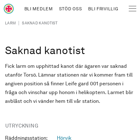
Hoppa till huvudinnehåll
BLI MEDLEM
STÖD OSS
BLI FRIVILLIG
Sjöräddningssällskapet
Länkstig
|
LARM
SAKNAD KANOTIST
Saknad kanotist
Fick larm om upphittad kanot där ägaren var saknad
utanför Torsö. Lämnar stationen när vi kommer fram till
angiven position så finner Leife gard 001 personen i
fråga och vinschar upp honom i helikoptern. Larmet blir
avblåst och vi vänder hem till vår station.
UTRYCKNING
Räddningsstation:
Hörvik