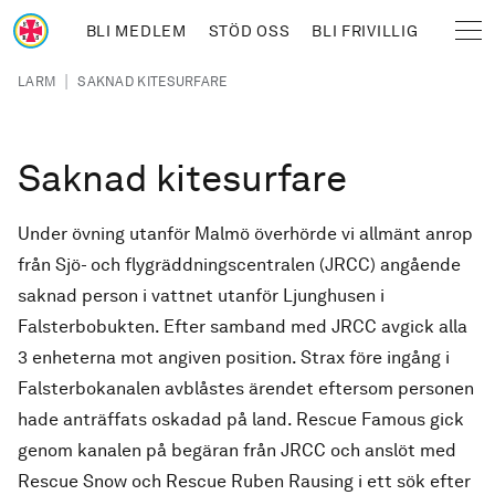
Hoppa till huvudinnehåll
BLI MEDLEM
STÖD OSS
BLI FRIVILLIG
Sjöräddningssällskapet
Länkstig
|
LARM
SAKNAD KITESURFARE
Saknad kitesurfare
Under övning utanför Malmö överhörde vi allmänt anrop
från Sjö- och flygräddningscentralen (JRCC) angående
saknad person i vattnet utanför Ljunghusen i
Falsterbobukten. Efter samband med JRCC avgick alla
3 enheterna mot angiven position. Strax före ingång i
Falsterbokanalen avblåstes ärendet eftersom personen
hade anträffats oskadad på land. Rescue Famous gick
genom kanalen på begäran från JRCC och anslöt med
Rescue Snow och Rescue Ruben Rausing i ett sök efter