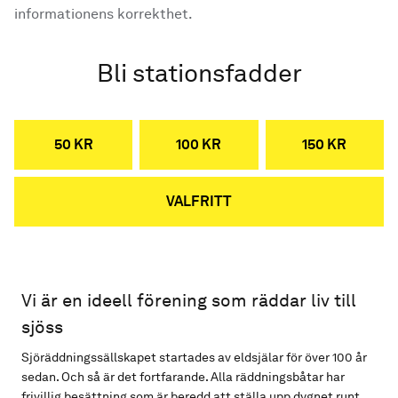
informationens korrekthet.
Bli stationsfadder
50 KR
100 KR
150 KR
VALFRITT
Vi är en ideell förening som räddar liv till
sjöss
Sjöräddningssällskapet startades av eldsjälar för över 100 år
sedan. Och så är det fortfarande. Alla räddningsbåtar har
frivillig besättning som är beredd att ställa upp dygnet runt,