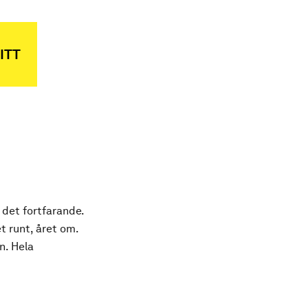
ITT
 det fortfarande.
t runt, året om.
n. Hela