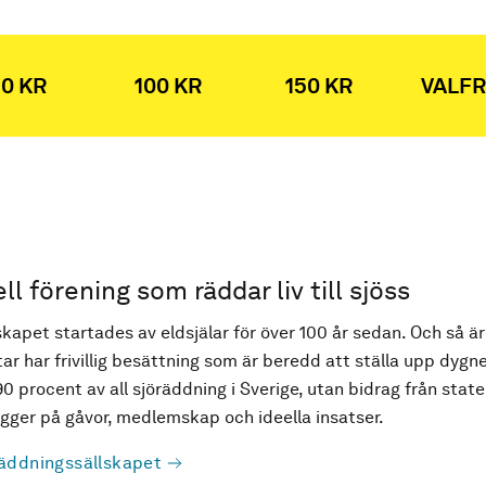
0 KR
100 KR
150 KR
VALFR
ell förening som räddar liv till sjöss
kapet startades av eldsjälar för över 100 år sedan. Och så är
ar har frivillig besättning som är beredd att ställa upp dygne
90 procent av all sjöräddning i Sverige, utan bidrag från state
ger på gåvor, medlemskap och ideella insatser.
äddningssällskapet