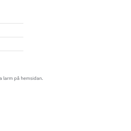
la larm på hemsidan.
.