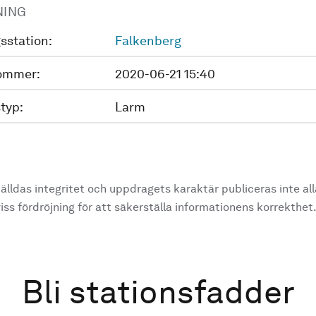
NING
sstation:
Falkenberg
ommer:
2020-06-21 15:40
typ:
Larm
älldas integritet och uppdragets karaktär publiceras inte al
ss fördröjning för att säkerställa informationens korrekthet
Bli stationsfadder