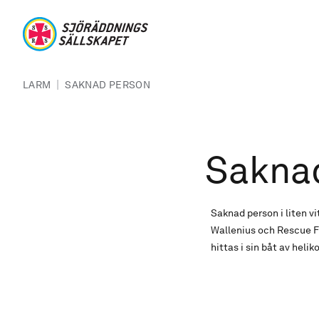
Hoppa till huvudinnehåll
Sjöräddningssällskapet
Länkstig
|
LARM
SAKNAD PERSON
Sakna
Saknad person i liten v
Wallenius och Rescue F
hittas i sin båt av heli