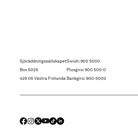
Sjöräddningssällskapet
Swish: 900 5000
Box 5025
Plusgiro: 900 500-0
426 05 Västra Frölunda
Bankgiro: 900-5000
FACEBOOK
Instagram
X
YouTube
TIKTOK
LINKED IN