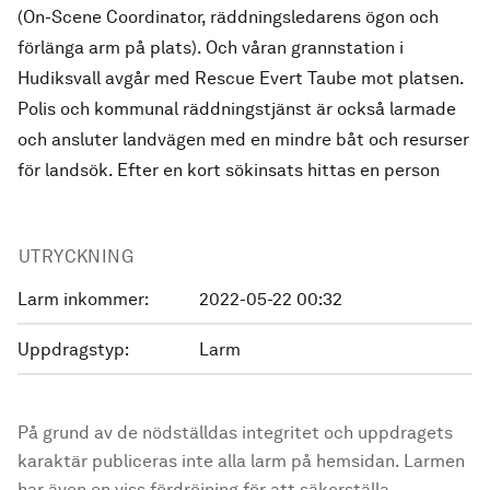
(On-Scene Coordinator, räddningsledarens ögon och
förlänga arm på plats). Och våran grannstation i
Hudiksvall avgår med Rescue Evert Taube mot platsen.
Polis och kommunal räddningstjänst är också larmade
och ansluter landvägen med en mindre båt och resurser
för landsök. Efter en kort sökinsats hittas en person
UTRYCKNING
Larm inkommer:
2022-05-22 00:32
Uppdragstyp:
Larm
På grund av de nödställdas integritet och uppdragets
karaktär publiceras inte alla larm på hemsidan. Larmen
har även en viss fördröjning för att säkerställa