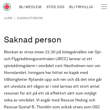
Hoppa till huvudinnehåll
BLI MEDLEM
STÖD OSS
BLI FRIVILLIG
Sjöräddningssällskapet
Länkstig
|
LARM
SAKNAD PERSON
Saknad person
Klockan är strax innan 22.30 på lödagskvällen när Sjö-
och Flygräddningscentralen (JRCC) larmar ut ett
sjöräddningslarm i området runt Hästholmen norr om
Hornslandet. Inringare har hittat en kajak med
tillhörigheter flytande upp och ner och då det inte går
att utesluta att någon är i nöd larmas ett stort antal
resurser för att på ett så effektivt sätt som möjligt
söka av området. Vi avgår med Rescue Hedvig och
Rescue Gustaf B. Thordén som också utses som OSC