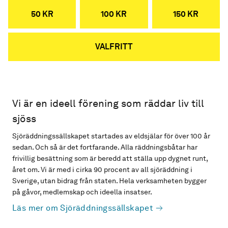
50 KR
100 KR
150 KR
VALFRITT
Vi är en ideell förening som räddar liv till
sjöss
Sjöräddningssällskapet startades av eldsjälar för över 100 år
sedan. Och så är det fortfarande. Alla räddningsbåtar har
frivillig besättning som är beredd att ställa upp dygnet runt,
året om. Vi är med i cirka 90 procent av all sjöräddning i
Sverige, utan bidrag från staten. Hela verksamheten bygger
på gåvor, medlemskap och ideella insatser.
Läs mer om Sjöräddningssällskapet