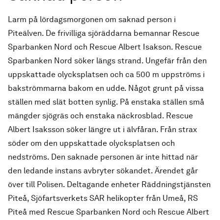
Larm på lördagsmorgonen om saknad person i
Piteälven. De frivilliga sjöräddarna bemannar Rescue
Sparbanken Nord och Rescue Albert Isakson. Rescue
Sparbanken Nord söker längs strand. Ungefär från den
uppskattade olycksplatsen och ca 500 m uppströms i
bakströmmarna bakom en udde. Något grunt på vissa
ställen med slät botten synlig. På enstaka ställen små
mängder sjögräs och enstaka näckrosblad. Rescue
Albert Isaksson söker längre ut i älvfåran. Från strax
söder om den uppskattade olycksplatsen och
nedströms. Den saknade personen är inte hittad när
den ledande instans avbryter sökandet. Ärendet går
över till Polisen. Deltagande enheter Räddningstjänsten
Piteå, Sjöfartsverkets SAR helikopter från Umeå, RS
Piteå med Rescue Sparbanken Nord och Rescue Albert