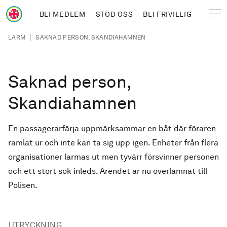
Hoppa till huvudinnehåll
BLI MEDLEM
STÖD OSS
BLI FRIVILLIG
Sjöräddningssällskapet
Länkstig
|
LARM
SAKNAD PERSON, SKANDIAHAMNEN
Saknad person,
Skandiahamnen
En passagerarfärja uppmärksammar en båt där föraren
ramlat ur och inte kan ta sig upp igen. Enheter från flera
organisationer larmas ut men tyvärr försvinner personen
och ett stort sök inleds. Ärendet är nu överlämnat till
Polisen.
UTRYCKNING