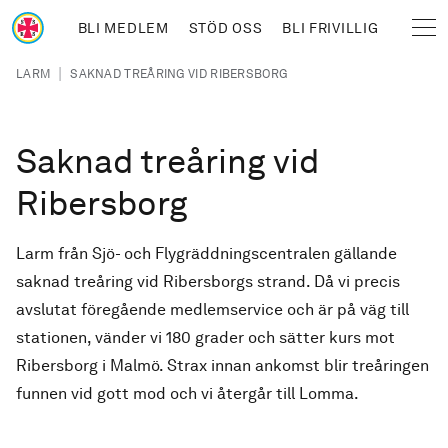
Hoppa till huvudinnehåll
BLI MEDLEM
STÖD OSS
BLI FRIVILLIG
Sjöräddningssällskapet
Länkstig
|
LARM
SAKNAD TREÅRING VID RIBERSBORG
Saknad treåring vid
Ribersborg
Larm från Sjö- och Flygräddningscentralen gällande
saknad treåring vid Ribersborgs strand. Då vi precis
avslutat föregående medlemservice och är på väg till
stationen, vänder vi 180 grader och sätter kurs mot
Ribersborg i Malmö. Strax innan ankomst blir treåringen
funnen vid gott mod och vi återgår till Lomma.