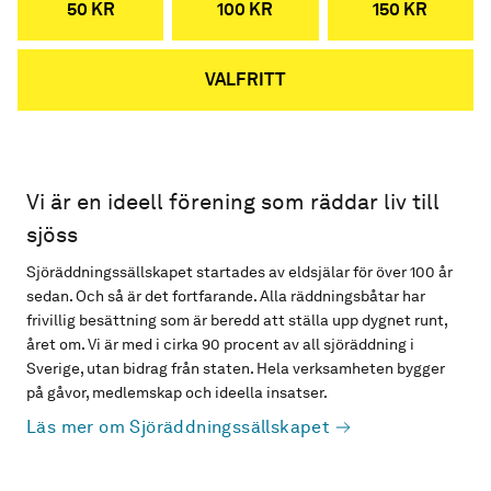
50 KR
100 KR
150 KR
VALFRITT
Vi är en ideell förening som räddar liv till
sjöss
Sjöräddningssällskapet startades av eldsjälar för över 100 år
sedan. Och så är det fortfarande. Alla räddningsbåtar har
frivillig besättning som är beredd att ställa upp dygnet runt,
året om. Vi är med i cirka 90 procent av all sjöräddning i
Sverige, utan bidrag från staten. Hela verksamheten bygger
på gåvor, medlemskap och ideella insatser.
Läs mer om Sjöräddningssällskapet