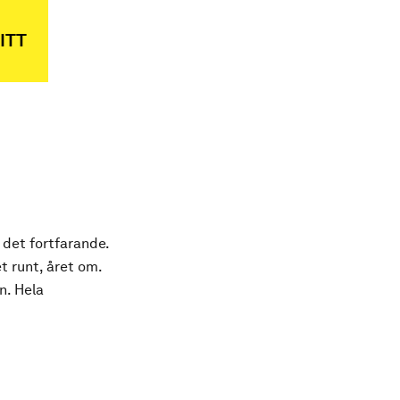
ITT
 det fortfarande.
t runt, året om.
n. Hela