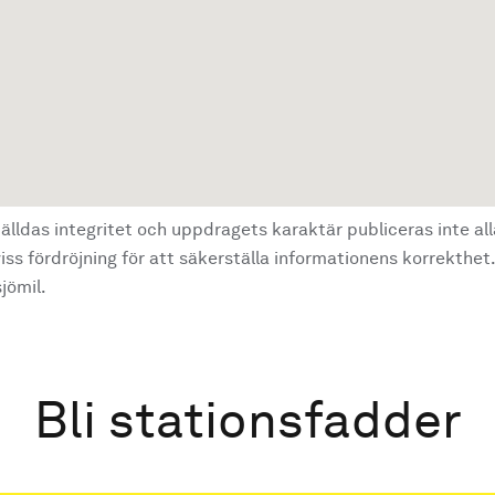
älldas integritet och uppdragets karaktär publiceras inte al
ss fördröjning för att säkerställa informationens korrekthet.
jömil.
Bli stationsfadder