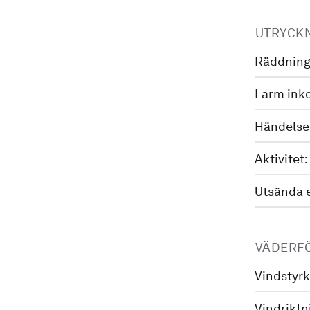
UTRYCK
Räddning
Larm ink
Händelse
Aktivitet:
Utsända 
VÄDERF
Vindstyrk
Vindriktn