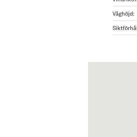
Våghöjd:
Siktförhå