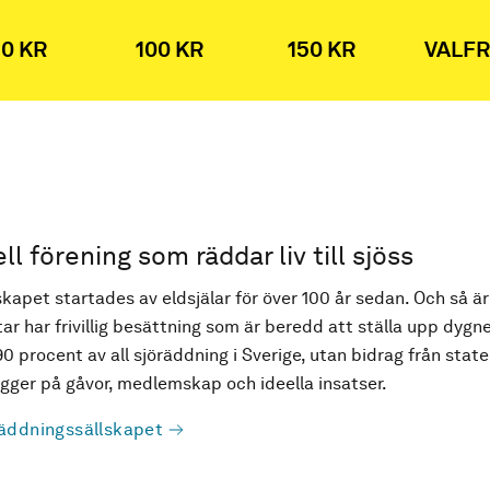
0 KR
100 KR
150 KR
VALFR
ell förening som räddar liv till sjöss
kapet startades av eldsjälar för över 100 år sedan. Och så är
ar har frivillig besättning som är beredd att ställa upp dygne
90 procent av all sjöräddning i Sverige, utan bidrag från state
ger på gåvor, medlemskap och ideella insatser.
äddningssällskapet