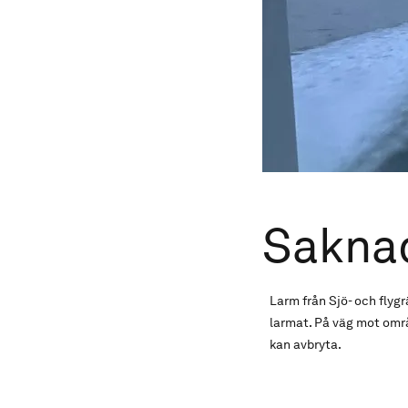
Sakna
Larm från Sjö- och fly
larmat. På väg mot områ
kan avbryta.