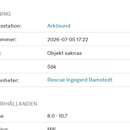
NING
sstation:
Arkösund
ommer:
2026-07-05 17:22
:
Objekt saknas
Sök
Rescue Ingegerd Ramstedt
enheter:
ÖRHÅLLANDEN
a:
8.0 - 10.7
ing:
NW