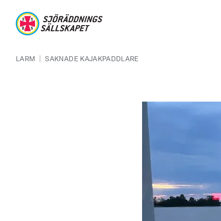
Hoppa till huvudinnehåll
Sjöräddningssällskapet
Länkstig
|
LARM
SAKNADE KAJAKPADDLARE