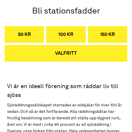
Bli stationsfadder
50 KR
100 KR
150 KR
VALFRITT
Vi är en ideell förening som räddar liv till
sjöss
Sjöräddningssällskapet startades av eldsjälar för över 100 år
sedan. Och så är det fortfarande. Alla räddningsbåtar har
frivillig besättning som är beredd att ställa upp dygnet runt,
året om. Vi är med i cirka 90 procent av all sjöräddning i
Sverige, utan bidrag från staten. Hela verksamheten bygger