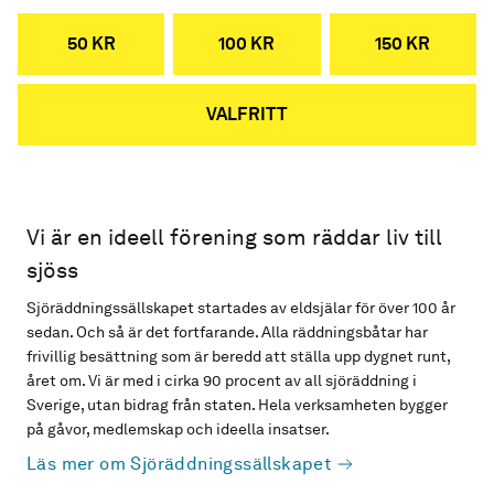
50 KR
100 KR
150 KR
VALFRITT
Vi är en ideell förening som räddar liv till
sjöss
Sjöräddningssällskapet startades av eldsjälar för över 100 år
sedan. Och så är det fortfarande. Alla räddningsbåtar har
frivillig besättning som är beredd att ställa upp dygnet runt,
året om. Vi är med i cirka 90 procent av all sjöräddning i
Sverige, utan bidrag från staten. Hela verksamheten bygger
på gåvor, medlemskap och ideella insatser.
Läs mer om Sjöräddningssällskapet