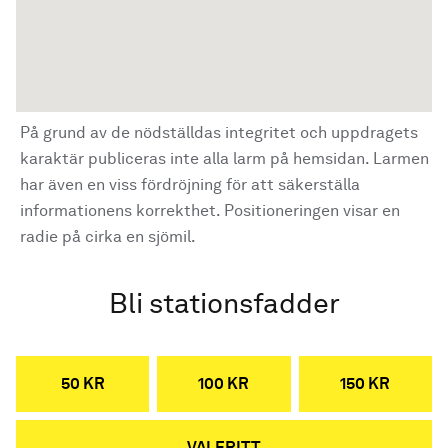
På grund av de nödställdas integritet och uppdragets
karaktär publiceras inte alla larm på hemsidan. Larmen
har även en viss fördröjning för att säkerställa
informationens korrekthet. Positioneringen visar en
radie på cirka en sjömil.
Bli stationsfadder
50 KR
100 KR
150 KR
VALFRITT