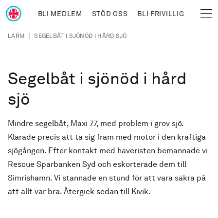
Hoppa till huvudinnehåll
BLI MEDLEM
STÖD OSS
BLI FRIVILLIG
Sjöräddningssällskapet
Länkstig
|
LARM
SEGELBÅT I SJÖNÖD I HÅRD SJÖ
Segelbåt i sjönöd i hård
sjö
Mindre segelbåt, Maxi 77, med problem i grov sjö.
Klarade precis att ta sig fram med motor i den kraftiga
sjögången. Efter kontakt med haveristen bemannade vi
Rescue Sparbanken Syd och eskorterade dem till
Simrishamn. Vi stannade en stund för att vara säkra på
att allt var bra. Återgick sedan till Kivik.