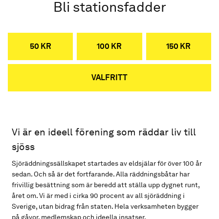
Bli stationsfadder
50 KR
100 KR
150 KR
VALFRITT
Vi är en ideell förening som räddar liv till
sjöss
Sjöräddningssällskapet startades av eldsjälar för över 100 år
sedan. Och så är det fortfarande. Alla räddningsbåtar har
frivillig besättning som är beredd att ställa upp dygnet runt,
året om. Vi är med i cirka 90 procent av all sjöräddning i
Sverige, utan bidrag från staten. Hela verksamheten bygger
på gåvor, medlemskap och ideella insatser.