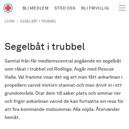
Hoppa till huvudinnehåll
BLI MEDLEM
STÖD OSS
BLI FRIVILLIG
Sjöräddningssällskapet
Länkstig
|
LARM
SEGELBÅT I TRUBBEL
Segelbåt i trubbel
Samtal från får medlemscentral angående en segelbåt
som råkat i trubbel vid Rödlöga. Avgår med Rescue
Vialla. Väl framme visar det sig att man fått ankarlinan i
propellern varvid motorn stannat och man drivit in i ett
grundområde. Drar dem till säker plats och simmar ner
och frigör ankarlinan varvid de kan fortsätta sin resa för
att fira kommande midsommar. Alla nöjda. Återvänder
hemåt.