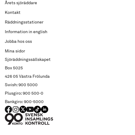
Årets sjöräddare
Kontakt
Räddningsstationer
Information in english
Jobba hos oss
Mina sidor
Sjöräddningssällskapet
Box 5025
426 05 Västra Frölunda
Swish: 900 5000
Plusgiro: 900 500-0
Bankgiro: 900-5000
FACEBOOK
Instagram
X
YouTube
TIKTOK
LINKED IN