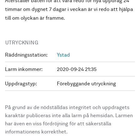
Återställer båten för att vara redo för nya uppdrag 24
timmar om dygnet 7 dagar i veckan är vi redo att hjälpa
till om olyckan är framme.
UTRYCKNING
Räddningsstation:
Ystad
Larm inkommer:
2020-09-24 21:35
Uppdragstyp:
Förebyggande utryckning
På grund av de nödställdas integritet och uppdragets
karaktär publiceras inte alla larm på hemsidan. Larmen
har även en viss fördröjning för att säkerställa
informationens korrekthet.