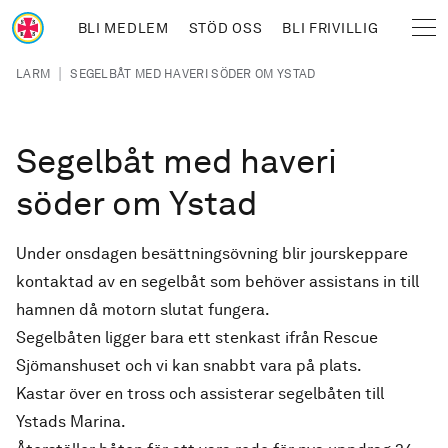
Hoppa till huvudinnehåll
BLI MEDLEM
STÖD OSS
BLI FRIVILLIG
Sjöräddningssällskapet
Länkstig
|
LARM
SEGELBÅT MED HAVERI SÖDER OM YSTAD
Segelbåt med haveri
söder om Ystad
Under onsdagen besättningsövning blir jourskeppare
kontaktad av en segelbåt som behöver assistans in till
hamnen då motorn slutat fungera.
Segelbåten ligger bara ett stenkast ifrån Rescue
Sjömanshuset och vi kan snabbt vara på plats.
Kastar över en tross och assisterar segelbåten till
Ystads Marina.