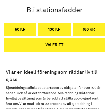
Bli stationsfadder
50 KR
100 KR
150 KR
VALFRITT
Vi är en ideell förening som räddar liv till
sjöss
Sjöräddningssällskapet startades av eldsjälar för över 100 år
sedan. Och så är det fortfarande. Alla räddningsbåtar har
frivillig besättning som är beredd att ställa upp dygnet runt,
året om. Vi är med i cirka 90 procent av all sjöräddning i