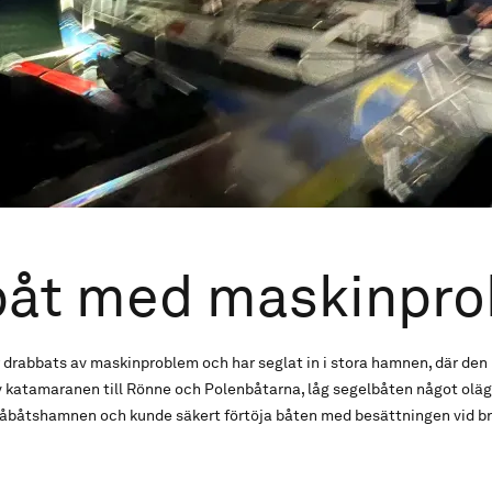
båt med maskinpr
 drabbats av maskinproblem och har seglat in i stora hamnen, där den 
 katamaranen till Rönne och Polenbåtarna, låg segelbåten något oläglig
småbåtshamnen och kunde säkert förtöja båten med besättningen vid b