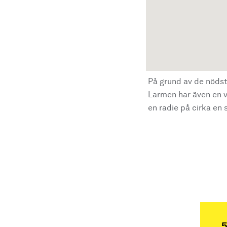
På grund av de nödst
Larmen har även en vi
en radie på cirka en s
5