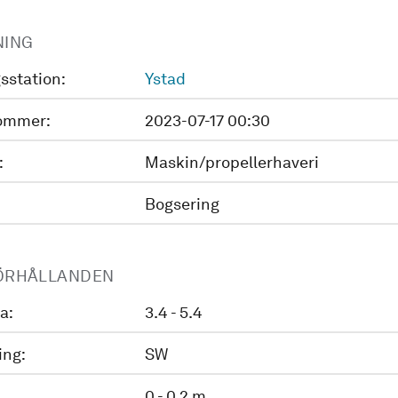
NING
sstation:
Ystad
ommer:
2023-07-17 00:30
:
Maskin/propellerhaveri
Bogsering
ÖRHÅLLANDEN
a:
3.4 - 5.4
ing:
SW
0 - 0.2 m