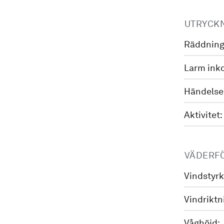
UTRYCK
Räddning
Larm ink
Händelse
Aktivitet:
VÄDERF
Vindstyrk
Vindriktn
Våghöjd: