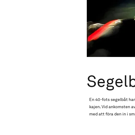
Segel
En 40-fots segelbåt har
kajen. Vid ankomsten av
med att föra den in i 