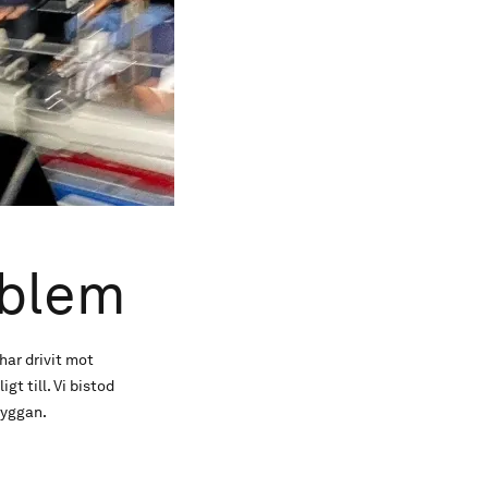
oblem
har drivit mot
t till. Vi bistod
ryggan.