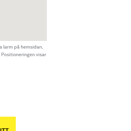
la larm på hemsidan.
 Positioneringen visar
ITT