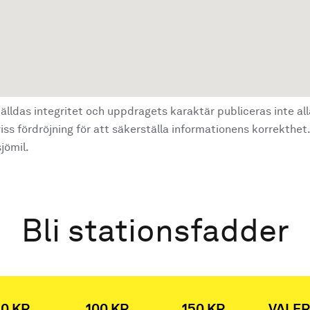
älldas integritet och uppdragets karaktär publiceras inte al
ss fördröjning för att säkerställa informationens korrekthet.
jömil.
Bli stationsfadder
0 KR
100 KR
150 KR
VALFR