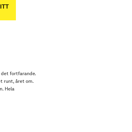
ITT
 det fortfarande.
t runt, året om.
n. Hela