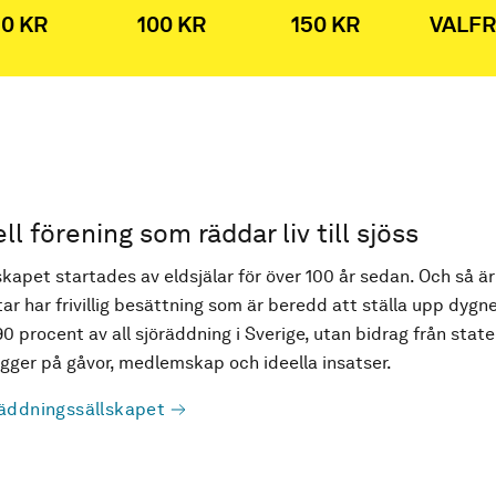
0 KR
100 KR
150 KR
VALFR
ell förening som räddar liv till sjöss
kapet startades av eldsjälar för över 100 år sedan. Och så är
ar har frivillig besättning som är beredd att ställa upp dygne
90 procent av all sjöräddning i Sverige, utan bidrag från state
ger på gåvor, medlemskap och ideella insatser.
äddningssällskapet