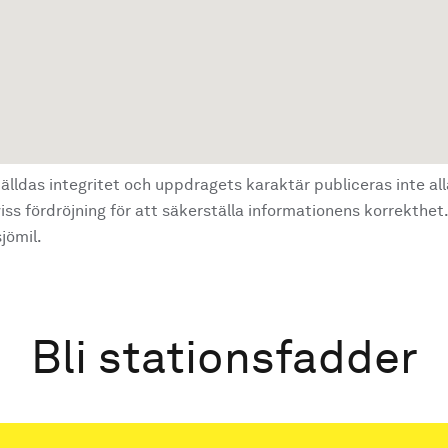
älldas integritet och uppdragets karaktär publiceras inte al
ss fördröjning för att säkerställa informationens korrekthet.
jömil.
Bli stationsfadder