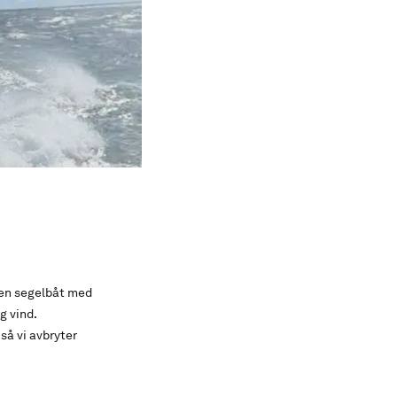
 en segelbåt med
g vind.
så vi avbryter