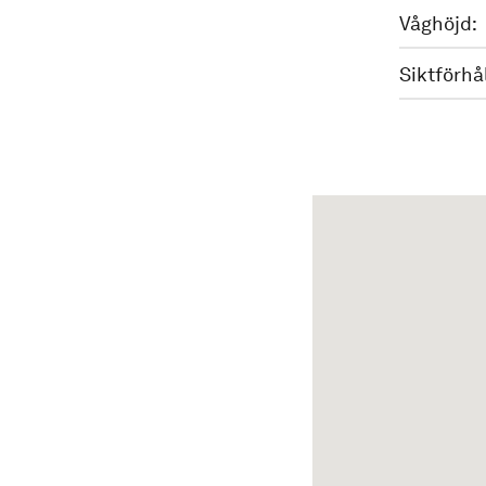
Våghöjd:
Siktförhå