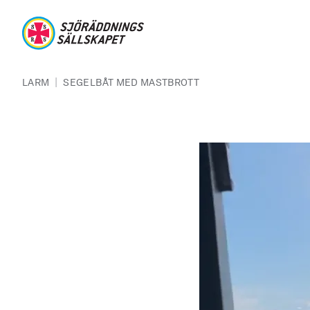
Hoppa till huvudinnehåll
Sjöräddningssällskapet
Länkstig
|
LARM
SEGELBÅT MED MASTBROTT