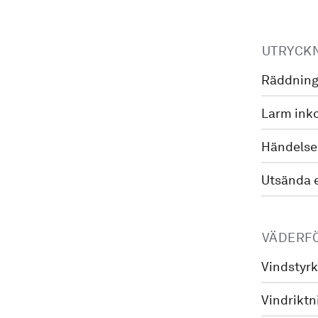
UTRYCK
Räddning
Larm ink
Händelse
Utsända 
VÄDERF
Vindstyrk
Vindriktn