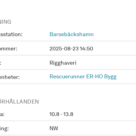
NING
sstation:
Barsebäckshamn
ommer:
2025-08-23 14:50
:
Rigghaveri
Rescuerunner ER-HO Bygg
enheter:
ÖRHÅLLANDEN
a:
10.8 - 13.8
ing:
NW