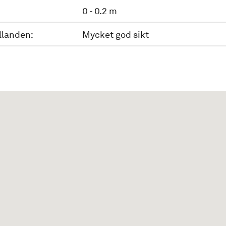
0 - 0.2 m
llanden:
Mycket god sikt