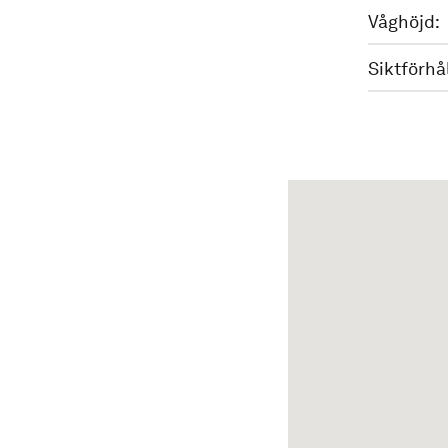
Våghöjd:
Siktförhå