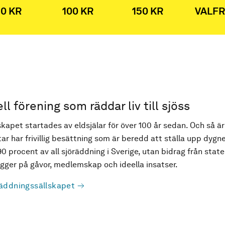
0 KR
100 KR
150 KR
VALFR
ell förening som räddar liv till sjöss
kapet startades av eldsjälar för över 100 år sedan. Och så är
ar har frivillig besättning som är beredd att ställa upp dygne
90 procent av all sjöräddning i Sverige, utan bidrag från state
ger på gåvor, medlemskap och ideella insatser.
äddningssällskapet