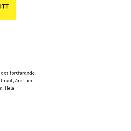
ITT
 det fortfarande.
t runt, året om.
n. Hela