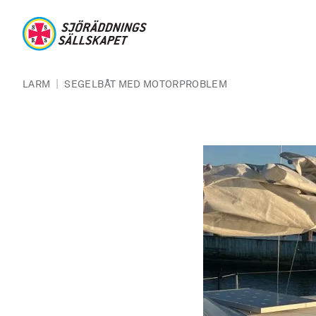
Hoppa till huvudinnehåll
Sjöräddningssällskapet
Länkstig
|
LARM
SEGELBÅT MED MOTORPROBLEM