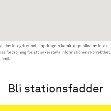
älldas integritet och uppdragets karaktär publiceras inte al
ss fördröjning för att säkerställa informationens korrekthet.
jömil.
Bli stationsfadder