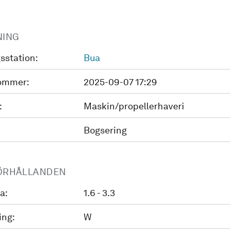
NING
sstation:
Bua
ommer:
2025-09-07 17:29
:
Maskin/propellerhaveri
Bogsering
ÖRHÅLLANDEN
a:
1.6 - 3.3
ing:
W