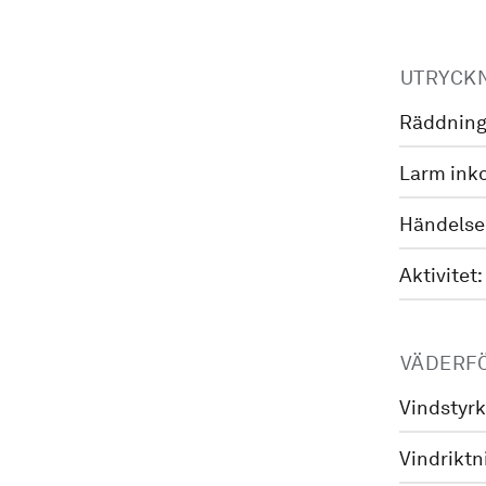
UTRYCK
Räddning
Larm ink
Händelse
Aktivitet:
VÄDERF
Vindstyrk
Vindriktn