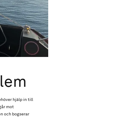
blem
ver hjälp in till
går mot
ten och bogserar