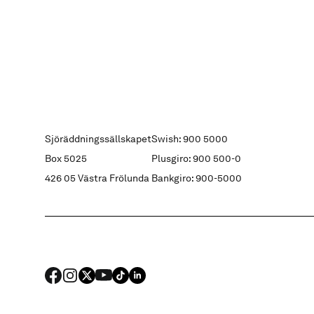
Sjöräddningssällskapet
Swish: 900 5000
Box 5025
Plusgiro: 900 500-0
426 05 Västra Frölunda
Bankgiro: 900-5000
FACEBOOK
Instagram
X
YouTube
TIKTOK
LINKED IN