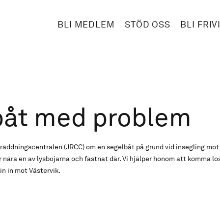
BLI MEDLEM
STÖD OSS
BLI FRIV
båt med problem
gräddningscentralen (JRCC) om en segelbåt på grund vid insegling mot 
för nära en av lysbojarna och fastnat där. Vi hjälper honom att komma l
in in mot Västervik.