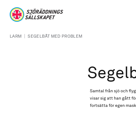
Hoppa till huvudinnehåll
Sjöräddningssällskapet
Länkstig
|
LARM
SEGELBÅT MED PROBLEM
Segel
Samtal från sjö och fly
visar sig att han gått 
fortsätta för egen mask