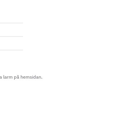
la larm på hemsidan.
.