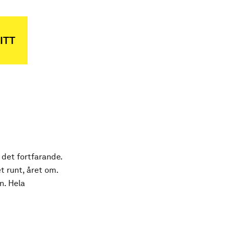
ITT
 det fortfarande.
t runt, året om.
n. Hela