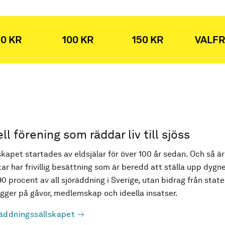
0 KR
100 KR
150 KR
VALFR
ell förening som räddar liv till sjöss
kapet startades av eldsjälar för över 100 år sedan. Och så är
ar har frivillig besättning som är beredd att ställa upp dygne
90 procent av all sjöräddning i Sverige, utan bidrag från state
ger på gåvor, medlemskap och ideella insatser.
äddningssällskapet