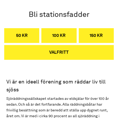
Bli stationsfadder
50 KR
100 KR
150 KR
VALFRITT
Vi är en ideell förening som räddar liv till
sjöss
Sjöräddningssällskapet startades av eldsjälar för över 100 år
sedan. Och så är det fortfarande. Alla räddningsbåtar har
frivillig besättning som är beredd att ställa upp dygnet runt,
året om. Vi är med i cirka 90 procent av all sjöräddning i