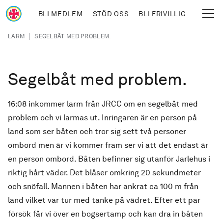
Hoppa till huvudinnehåll
BLI MEDLEM
STÖD OSS
BLI FRIVILLIG
Sjöräddningssällskapet
Länkstig
|
LARM
SEGELBÅT MED PROBLEM.
Segelbåt med problem.
16:08 inkommer larm från JRCC om en segelbåt med
problem och vi larmas ut. Inringaren är en person på
land som ser båten och tror sig sett två personer
ombord men är vi kommer fram ser vi att det endast är
en person ombord. Båten befinner sig utanför Jarlehus i
riktig hårt väder. Det blåser omkring 20 sekundmeter
och snöfall. Mannen i båten har ankrat ca 100 m från
land vilket var tur med tanke på vädret. Efter ett par
försök får vi över en bogsertamp och kan dra in båten