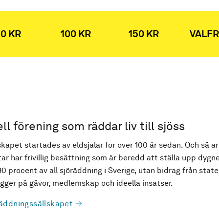
0 KR
100 KR
150 KR
VALFR
ell förening som räddar liv till sjöss
kapet startades av eldsjälar för över 100 år sedan. Och så är
ar har frivillig besättning som är beredd att ställa upp dygne
90 procent av all sjöräddning i Sverige, utan bidrag från state
ger på gåvor, medlemskap och ideella insatser.
äddningssällskapet