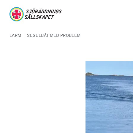
Hoppa till huvudinnehåll
Sjöräddningssällskapet
Länkstig
|
LARM
SEGELBÅT MED PROBLEM