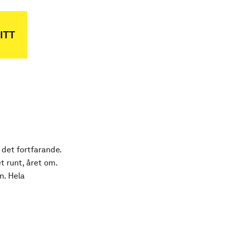
ITT
 det fortfarande.
t runt, året om.
n. Hela