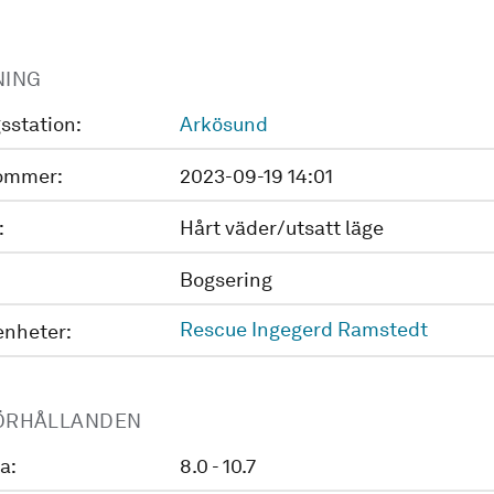
NING
sstation:
Arkösund
ommer:
2023-09-19 14:01
:
Hårt väder/utsatt läge
Bogsering
Rescue Ingegerd Ramstedt
enheter:
ÖRHÅLLANDEN
a:
8.0 - 10.7