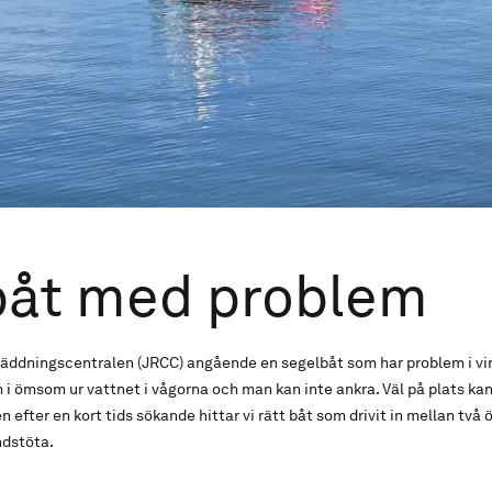
båt med problem
gräddningscentralen (JRCC) angående en segelbåt som har problem i vi
i ömsom ur vattnet i vågorna och man kan inte ankra. Väl på plats kan 
 efter en kort tids sökande hittar vi rätt båt som drivit in mellan två öa
ndstöta.