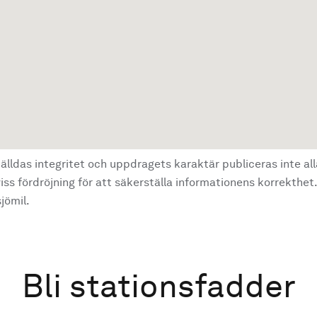
älldas integritet och uppdragets karaktär publiceras inte al
ss fördröjning för att säkerställa informationens korrekthet.
jömil.
Bli stationsfadder