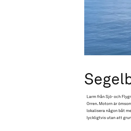
Segel
Larm från Sjö- och Fly
Orren. Motorn är ömsom 
lokalisera någon båt men
lyckligtvis utan att gru