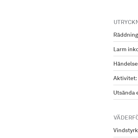
UTRYCK
Räddning
Larm ink
Händelse
Aktivitet:
Utsända 
VÄDERF
Vindstyrk