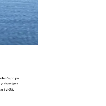
nden/sjön på
vi först inte
r i sjölä,