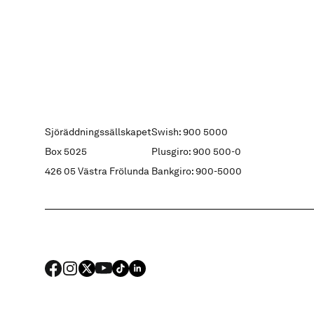
Sjöräddningssällskapet
Swish: 900 5000
Box 5025
Plusgiro: 900 500-0
426 05 Västra Frölunda
Bankgiro: 900-5000
FACEBOOK
Instagram
X
YouTube
TIKTOK
LINKED IN