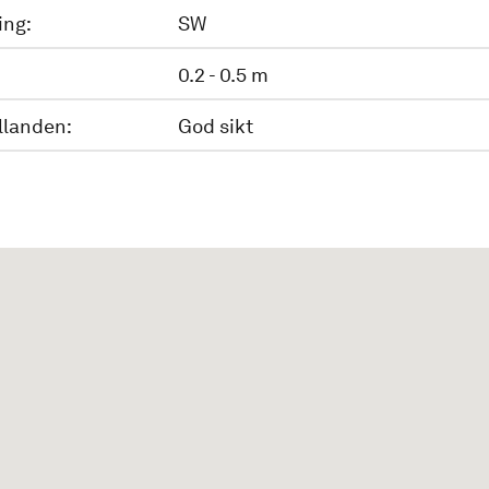
ing:
SW
0.2 - 0.5 m
llanden:
God sikt