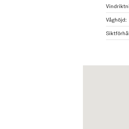
Vindriktn
Våghöjd:
Siktförhå