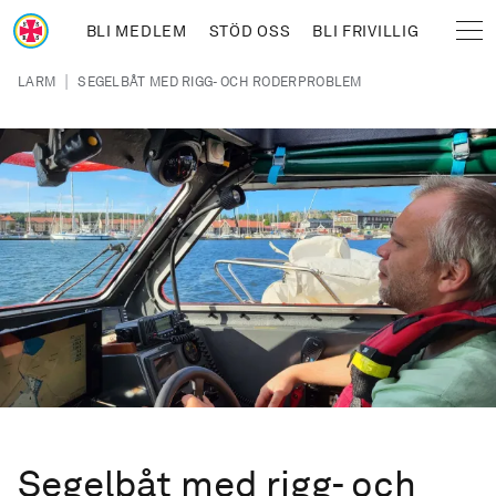
Hoppa till huvudinnehåll
BLI MEDLEM
STÖD OSS
BLI FRIVILLIG
Sjöräddningssällskapet
Länkstig
|
LARM
SEGELBÅT MED RIGG- OCH RODERPROBLEM
Segelbåt med rigg- och